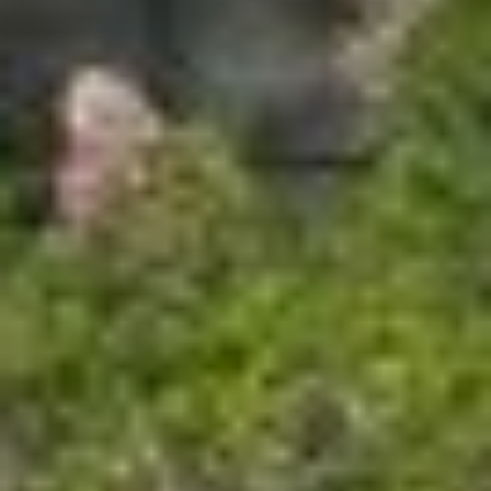
Präferenzen, Statistiken oder Marketing ankreuzen und
auf „Auswahl manuell festlegen“ klicken, willigen Sie
zugleich gem. Art. 49 Abs. 1 S. 1 lit. a DSGVO ein, dass
Ihre Daten in den USA verarbeitet werden. Die USA
werden vom Europäischen Gerichtshof als ein Land mit
einem nach EU-Standards unzureichendem
Datenschutzniveau eingeschätzt. Es besteht
insbesondere das Risiko, dass Ihre Daten durch US-
Behörden, zu Kontroll- und zu Überwachungszwecken,
möglicherweise auch ohne Rechtsbehelfsmöglichkeiten,
verarbeitet werden können. Wenn Sie auf "Auswahl
manuell festlegen" klicken und keine der optionalen
Boxen (Präferenzen, Statistiken oder Marketing
ausgewählt haben, findet die vorgehend beschriebene
Übermittlung nicht statt. Weitere Informationen erhalten
Sie in unseren Datenschutzhinweisen.
Ausführlich informieren wir Sie darüber gerne hier:
Datenschutz
|
Impressum