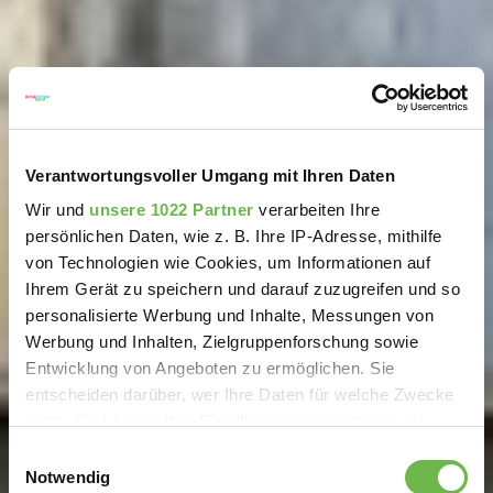
Verantwortungsvoller Umgang mit Ihren Daten
Wir und
unsere 1022 Partner
verarbeiten Ihre
persönlichen Daten, wie z. B. Ihre IP-Adresse, mithilfe
von Technologien wie Cookies, um Informationen auf
Ihrem Gerät zu speichern und darauf zuzugreifen und so
personalisierte Werbung und Inhalte, Messungen von
Werbung und Inhalten, Zielgruppenforschung sowie
Entwicklung von Angeboten zu ermöglichen. Sie
entscheiden darüber, wer Ihre Daten für welche Zwecke
nutzt. Sie können Ihre Einwilligung jederzeit über die
Cookie-Erklärung oder durch Klicken auf das Privacy
Einwilligungsauswahl
Trigger Symbol ändern oder widerrufen
Notwendig