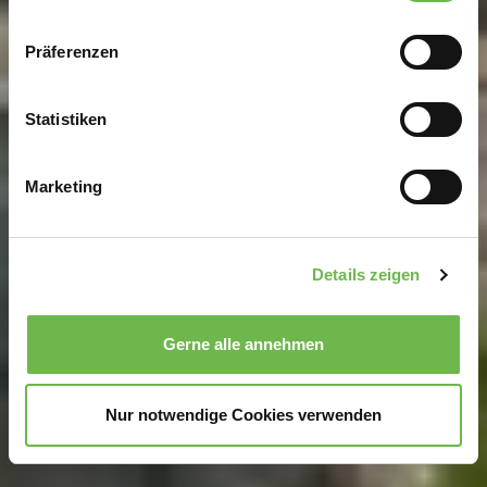
Wenn Sie es erlauben, würden wir auch gerne:
Präferenzen
Informationen über Ihre geografische Lage
erfassen, welche bis auf einige Meter genau sein
können
Statistiken
Ihr Gerät durch aktives Scannen nach
bestimmten Merkmalen (Fingerprinting) identifizieren
Marketing
Erfahren Sie mehr darüber, wie Ihre persönlichen Daten
verarbeitet werden, und legen Sie Ihre Präferenzen im
Abschnitt Einzelheiten
fest.
Details zeigen
Wir verwenden Cookies, um Inhalte und Anzeigen zu
personalisieren, Funktionen für soziale Medien anbieten
Gerne alle annehmen
zu können und die Zugriffe auf unsere Website zu
analysieren.
Danke, dass Sie uns in unserer Arbeit
unterstützen!
Nur notwendige Cookies verwenden
Hinweis auf Verarbeitung Ihrer auf dieser Webseite
erhobenen Daten in den USA durch Google und
YouTube:
Indem Sie auf "Gerne Alle annehmen" oder