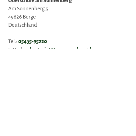
Oberschule am Sonnenberg
Am Sonnenberg 5
49626
Berge
Deutschland
Tel.:
05435-95220
E-Mail:
sekretariat@amsonneberg.de
Anreise planen