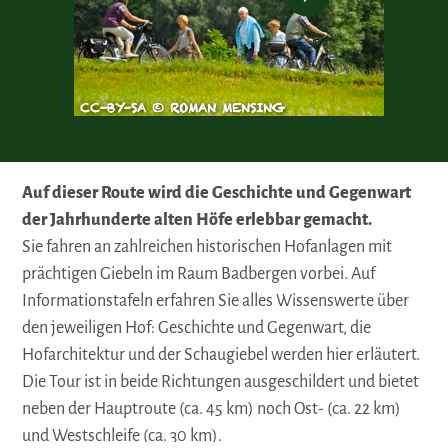
CC-BY-SA © ROMAN MENSING
CC-BY
Auf dieser Route wird die Geschichte und Gegenwart
der Jahrhunderte alten Höfe erlebbar gemacht.
​Sie fahren an zahlreichen historischen Hofanlagen mit
prächtigen Giebeln im Raum Badbergen vorbei. Auf
Informationstafeln erfahren Sie alles Wissenswerte über
den jeweiligen Hof: Geschichte und Gegenwart, die
Hofarchitektur und der Schaugiebel werden hier erläutert.
Die Tour ist in beide Richtungen ausgeschildert und bietet
neben der Hauptroute (ca. 45 km) noch Ost- (ca. 22 km)
und Westschleife (ca. 30 km).