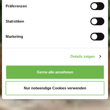
Wenn Sie es erlauben, würden wir auch gerne:
Präferenzen
Informationen über Ihre geografische Lage
erfassen, welche bis auf einige Meter genau sein
können
Statistiken
Ihr Gerät durch aktives Scannen nach
bestimmten Merkmalen (Fingerprinting) identifizieren
Marketing
Erfahren Sie mehr darüber, wie Ihre persönlichen Daten
verarbeitet werden, und legen Sie Ihre Präferenzen im
Abschnitt Einzelheiten
fest.
Details zeigen
Wir verwenden Cookies, um Inhalte und Anzeigen zu
personalisieren, Funktionen für soziale Medien anbieten
Gerne alle annehmen
zu können und die Zugriffe auf unsere Website zu
analysieren.
Danke, dass Sie uns in unserer Arbeit
unterstützen!
Nur notwendige Cookies verwenden
Hinweis auf Verarbeitung Ihrer auf dieser Webseite
erhobenen Daten in den USA durch Google und
YouTube:
Indem Sie auf "Gerne Alle annehmen" oder
Präferenzen, Statistiken oder Marketing ankreuzen und