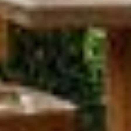
auf „Auswahl manuell festlegen“ klicken, willigen Sie
zugleich gem. Art. 49 Abs. 1 S. 1 lit. a DSGVO ein, dass
Ihre Daten in den USA verarbeitet werden. Die USA
werden vom Europäischen Gerichtshof als ein Land mit
einem nach EU-Standards unzureichendem
Datenschutzniveau eingeschätzt. Es besteht
insbesondere das Risiko, dass Ihre Daten durch US-
Behörden, zu Kontroll- und zu Überwachungszwecken,
möglicherweise auch ohne Rechtsbehelfsmöglichkeiten,
verarbeitet werden können. Wenn Sie auf "Auswahl
manuell festlegen" klicken und keine der optionalen
Boxen (Präferenzen, Statistiken oder Marketing
ausgewählt haben, findet die vorgehend beschriebene
Übermittlung nicht statt. Weitere Informationen erhalten
Sie in unseren Datenschutzhinweisen.
Ausführlich informieren wir Sie darüber gerne hier:
Datenschutz
|
Impressum