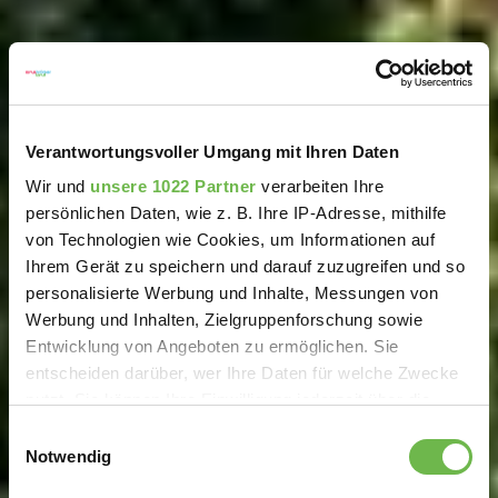
Verantwortungsvoller Umgang mit Ihren Daten
Wir und
unsere 1022 Partner
verarbeiten Ihre
persönlichen Daten, wie z. B. Ihre IP-Adresse, mithilfe
von Technologien wie Cookies, um Informationen auf
Ihrem Gerät zu speichern und darauf zuzugreifen und so
personalisierte Werbung und Inhalte, Messungen von
Werbung und Inhalten, Zielgruppenforschung sowie
Entwicklung von Angeboten zu ermöglichen. Sie
entscheiden darüber, wer Ihre Daten für welche Zwecke
nutzt. Sie können Ihre Einwilligung jederzeit über die
Cookie-Erklärung oder durch Klicken auf das Privacy
Einwilligungsauswahl
Trigger Symbol ändern oder widerrufen
Notwendig