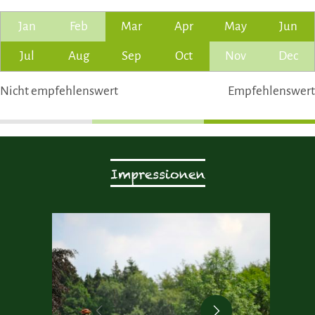
Jan
Feb
Mar
Apr
May
Jun
Jul
Aug
Sep
Oct
Nov
Dec
Nicht empfehlenswert
Empfehlenswert
Impressionen