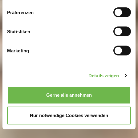
Wenn Sie es erlauben, würden wir auch gerne:
Präferenzen
Informationen über Ihre geografische Lage
erfassen, welche bis auf einige Meter genau sein
können
Statistiken
Ihr Gerät durch aktives Scannen nach
bestimmten Merkmalen (Fingerprinting) identifizieren
Marketing
Erfahren Sie mehr darüber, wie Ihre persönlichen Daten
verarbeitet werden, und legen Sie Ihre Präferenzen im
Abschnitt Einzelheiten
fest.
Details zeigen
Wir verwenden Cookies, um Inhalte und Anzeigen zu
personalisieren, Funktionen für soziale Medien anbieten
Gerne alle annehmen
zu können und die Zugriffe auf unsere Website zu
analysieren.
Danke, dass Sie uns in unserer Arbeit
unterstützen!
Nur notwendige Cookies verwenden
Hinweis auf Verarbeitung Ihrer auf dieser Webseite
erhobenen Daten in den USA durch Google und
YouTube:
Indem Sie auf "Gerne Alle annehmen" oder