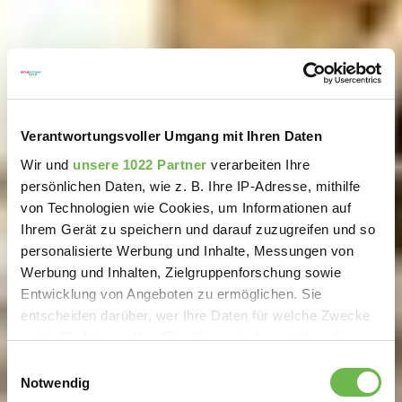
Verantwortungsvoller Umgang mit Ihren Daten
Wir und
unsere 1022 Partner
verarbeiten Ihre
persönlichen Daten, wie z. B. Ihre IP-Adresse, mithilfe
von Technologien wie Cookies, um Informationen auf
Ihrem Gerät zu speichern und darauf zuzugreifen und so
personalisierte Werbung und Inhalte, Messungen von
Werbung und Inhalten, Zielgruppenforschung sowie
Entwicklung von Angeboten zu ermöglichen. Sie
entscheiden darüber, wer Ihre Daten für welche Zwecke
nutzt. Sie können Ihre Einwilligung jederzeit über die
Cookie-Erklärung oder durch Klicken auf das Privacy
Einwilligungsauswahl
Trigger Symbol ändern oder widerrufen
Notwendig