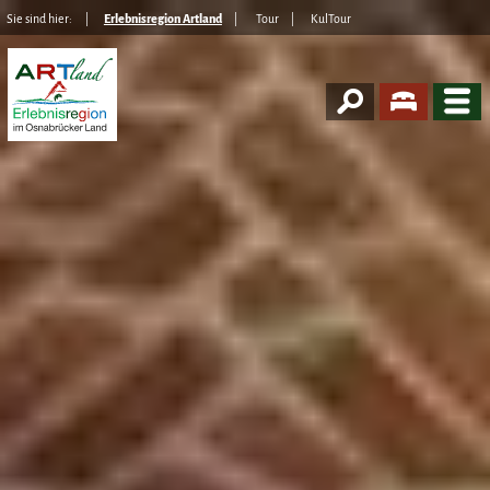
Sie sind hier:
Erlebnisregion Artland
Tour
KulTour