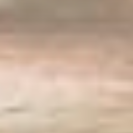
Präferenzen, Statistiken oder Marketing ankreuzen und
auf „Auswahl manuell festlegen“ klicken, willigen Sie
zugleich gem. Art. 49 Abs. 1 S. 1 lit. a DSGVO ein, dass
Ihre Daten in den USA verarbeitet werden. Die USA
werden vom Europäischen Gerichtshof als ein Land mit
einem nach EU-Standards unzureichendem
Datenschutzniveau eingeschätzt. Es besteht
insbesondere das Risiko, dass Ihre Daten durch US-
Behörden, zu Kontroll- und zu Überwachungszwecken,
möglicherweise auch ohne Rechtsbehelfsmöglichkeiten,
verarbeitet werden können. Wenn Sie auf "Auswahl
manuell festlegen" klicken und keine der optionalen
Boxen (Präferenzen, Statistiken oder Marketing
ausgewählt haben, findet die vorgehend beschriebene
Übermittlung nicht statt. Weitere Informationen erhalten
Sie in unseren Datenschutzhinweisen.
Ausführlich informieren wir Sie darüber gerne hier:
Datenschutz
|
Impressum