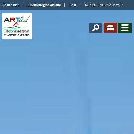
Sie sind hier:
Erlebnisregion Artland
Tour
Mühlen- und Schlössertour