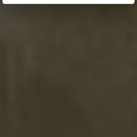
erhobenen Daten in den USA durch Google und
YouTube:
Indem Sie auf "Gerne Alle annehmen" oder
Präferenzen, Statistiken oder Marketing ankreuzen und
auf „Auswahl manuell festlegen“ klicken, willigen Sie
zugleich gem. Art. 49 Abs. 1 S. 1 lit. a DSGVO ein, dass
Ihre Daten in den USA verarbeitet werden. Die USA
werden vom Europäischen Gerichtshof als ein Land mit
einem nach EU-Standards unzureichendem
Datenschutzniveau eingeschätzt. Es besteht
insbesondere das Risiko, dass Ihre Daten durch US-
Behörden, zu Kontroll- und zu Überwachungszwecken,
möglicherweise auch ohne Rechtsbehelfsmöglichkeiten,
verarbeitet werden können. Wenn Sie auf "Auswahl
manuell festlegen" klicken und keine der optionalen
Boxen (Präferenzen, Statistiken oder Marketing
ausgewählt haben, findet die vorgehend beschriebene
Übermittlung nicht statt. Weitere Informationen erhalten
Sie in unseren Datenschutzhinweisen.
Ausführlich informieren wir Sie darüber gerne hier:
Datenschutz
|
Impressum