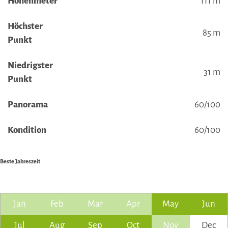
Höhenmeter
111 m
Höchster
85 m
Punkt
Niedrigster
31 m
Punkt
Panorama
60/100
Kondition
60/100
Beste Jahreszeit
Jan
Feb
Mar
Apr
May
Jun
Jul
Aug
Sep
Oct
Nov
Dec