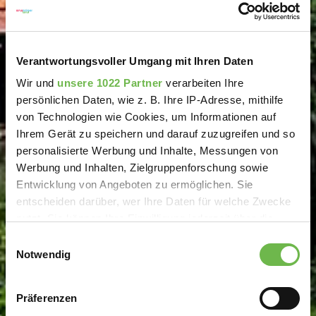
Ihre Gastgeber freuen sich auf Sie
Verantwortungsvoller Umgang mit Ihren Daten
Wir und
unsere 1022 Partner
verarbeiten Ihre
persönlichen Daten, wie z. B. Ihre IP-Adresse, mithilfe
von Technologien wie Cookies, um Informationen auf
Ihrem Gerät zu speichern und darauf zuzugreifen und so
personalisierte Werbung und Inhalte, Messungen von
Werbung und Inhalten, Zielgruppenforschung sowie
Entwicklung von Angeboten zu ermöglichen. Sie
entscheiden darüber, wer Ihre Daten für welche Zwecke
nutzt. Sie können Ihre Einwilligung jederzeit über die
Cookie-Erklärung oder durch Klicken auf das Privacy
Einwilligungsauswahl
Trigger Symbol ändern oder widerrufen
Notwendig
Wenn Sie es erlauben, würden wir auch gerne:
Präferenzen
Informationen über Ihre geografische Lage