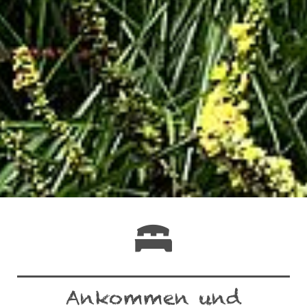
Ihre Daten in den USA verarbeitet werden. Die USA
werden vom Europäischen Gerichtshof als ein Land mit
einem nach EU-Standards unzureichendem
Datenschutzniveau eingeschätzt. Es besteht
insbesondere das Risiko, dass Ihre Daten durch US-
Behörden, zu Kontroll- und zu Überwachungszwecken,
möglicherweise auch ohne Rechtsbehelfsmöglichkeiten,
verarbeitet werden können. Wenn Sie auf "Auswahl
manuell festlegen" klicken und keine der optionalen
Boxen (Präferenzen, Statistiken oder Marketing
ausgewählt haben, findet die vorgehend beschriebene
Übermittlung nicht statt. Weitere Informationen erhalten
Sie in unseren Datenschutzhinweisen.
Ausführlich informieren wir Sie darüber gerne hier:
Datenschutz
|
Impressum
Ankommen und