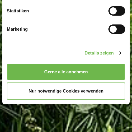
erfassen, welche bis auf einige Meter genau sein
können
Statistiken
Ihr Gerät durch aktives Scannen nach
bestimmten Merkmalen (Fingerprinting) identifizieren
Marketing
Erfahren Sie mehr darüber, wie Ihre persönlichen Daten
verarbeitet werden, und legen Sie Ihre Präferenzen im
Abschnitt Einzelheiten
fest.
Details zeigen
Wir verwenden Cookies, um Inhalte und Anzeigen zu
personalisieren, Funktionen für soziale Medien anbieten
Gerne alle annehmen
zu können und die Zugriffe auf unsere Website zu
analysieren.
Danke, dass Sie uns in unserer Arbeit
unterstützen!
Nur notwendige Cookies verwenden
Hinweis auf Verarbeitung Ihrer auf dieser Webseite
erhobenen Daten in den USA durch Google und
YouTube:
Indem Sie auf "Gerne Alle annehmen" oder
Präferenzen, Statistiken oder Marketing ankreuzen und
auf „Auswahl manuell festlegen“ klicken, willigen Sie
zugleich gem. Art. 49 Abs. 1 S. 1 lit. a DSGVO ein, dass