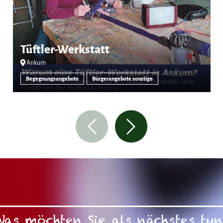
Tüftler-Werkstatt
Ankum
Begegnungsangebote
Bürgerangebote sonstige
Was möchten Sie als nächstes tun