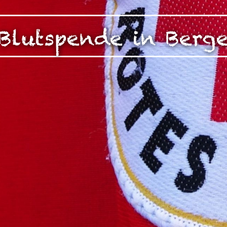
zen!
g Ihrer auf dieser Webseite erhobenen Daten in den USA du
Blutspende in Berg
auf "Gerne Alle annehmen" oder Präferenzen, Statistiken oder M
manuell festlegen“ klicken, willigen Sie zugleich gem. Art. 49 Ab
aten in den USA verarbeitet werden. Die USA werden vom Euro
 mit einem nach EU-Standards unzureichendem Datenschutznive
insbesondere das Risiko, dass Ihre Daten durch US-Behörden, zu
en, möglicherweise auch ohne Rechtsbehelfsmöglichkeiten, ve
uf "Auswahl manuell festlegen" klicken und keine der optional
 oder Marketing ausgewählt haben, findet die vorgehend beschrie
Weitere Informationen erhalten Sie in unseren Datenschutzhinwei
r Sie darüber gerne hier:
Datenschutz
|
Impressum