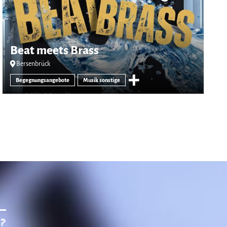
Beat meets Brass
Bersenbrück
Begegnungsangebote
Musik sonstige
?