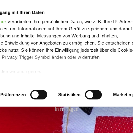
spende in Berge
gang mit Ihren Daten
ner
verarbeiten Ihre persönlichen Daten, wie z. B. Ihre IP-Adress
ies, um Informationen auf Ihrem Gerät zu speichern und darauf
rbung und Inhalte, Messungen von Werbung und Inhalten,
e Entwicklung von Angeboten zu ermöglichen. Sie entscheiden 
ke nutzt. Sie können Ihre Einwilligung jederzeit über die Cookie
s Privacy Trigger Symbol ändern oder widerrufen
den wir auch gerne:
 Ihre geografische Lage erfassen, welche bis auf einige Meter g
tives Scannen nach bestimmten Merkmalen (Fingerprinting) identi
Präferenzen
Statistiken
Marketin
 wie Ihre persönlichen Daten verarbeitet werden, und legen Sie 
In 111 Tagen
 Einzelheiten
fest.
 Inhalte und Anzeigen zu personalisieren, Funktionen für sozia
e Zugriffe auf unsere Website zu analysieren.
Danke, dass Sie 