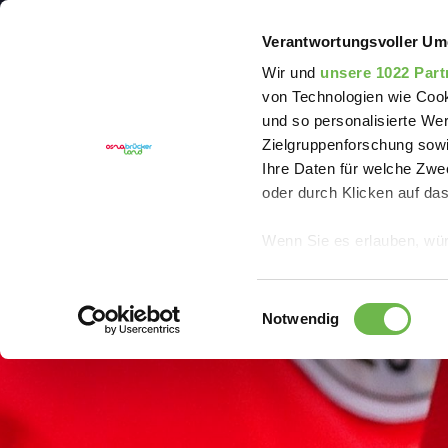
Sie sind hier:
Erlebnisregion Artland
Event
Blut
Verantwortungsvoller Um
Wir und
unsere 1022 Part
von Technologien wie Cook
und so personalisierte We
Zielgruppenforschung sowi
Ihre Daten für welche Zwec
oder durch Klicken auf da
Wenn Sie es erlauben, wür
Informationen über
können
Einwilligungsauswahl
Ihr Gerät durch ak
Notwendig
Erfahren Sie mehr darüber,
Präferenzen im
Abschnitt
Wir verwenden Cookies, um
anbieten zu können und di