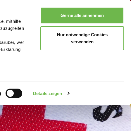
Gerne alle annehmen
e, mithilfe
Suche
Buchen
Menü
 zuzugreifen
Nur notwendige Cookies
verwenden
darüber, wer
-Erklärung
enau sein
fizieren
g
Details zeigen
Ihre
le Medien
uns in