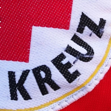
rch Google
e
arketing
s. 1 S. 1 lit.
päischen
au
 Kontroll-
rarbeitet
en Boxen
bene
sen.