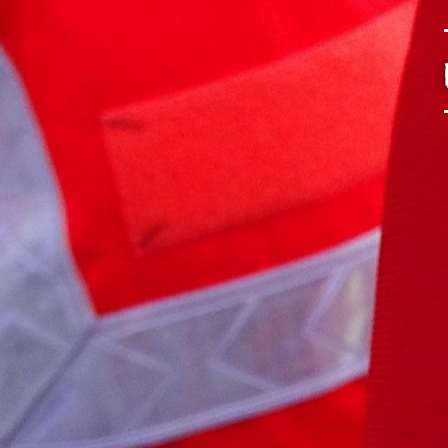
unserer Arbeit unterstüt
Hinweis auf Verarbeitun
und YouTube:
Indem Sie 
ankreuzen und auf „Auswahl 
a DSGVO ein, dass Ihre D
Gerichtshof als ein Land
eingeschätzt. Es besteht 
und zu Überwachungszweck
werden können. Wenn Sie a
(Präferenzen, Statistiken
Übermittlung nicht statt. 
Ausführlich informieren wi