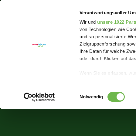
Sie sind hier:
Erlebnisregion Artland
Event
Jagd
Verantwortungsvoller Um
Wir und
unsere 1022 Part
von Technologien wie Cook
und so personalisierte We
Zielgruppenforschung sowi
Ihre Daten für welche Zwec
oder durch Klicken auf da
Wenn Sie es erlauben, wür
Informationen über
können
Einwilligungsauswahl
Ihr Gerät durch ak
Notwendig
Erfahren Sie mehr darüber,
Präferenzen im
Abschnitt
Wir verwenden Cookies, um
anbieten zu können und di