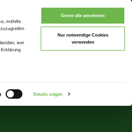
Gerne alle annehmen
e, mithilfe
Suche
Buchen
Menü
 zuzugreifen
Nur notwendige Cookies
verwenden
darüber, wer
-Erklärung
enau sein
fizieren
g
Details zeigen
Ihre
le Medien
uns in