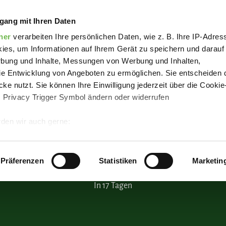
hornbläser Bippen
gang mit Ihren Daten
ner
verarbeiten Ihre persönlichen Daten, wie z. B. Ihre IP-Adress
ies, um Informationen auf Ihrem Gerät zu speichern und darauf
rbung und Inhalte, Messungen von Werbung und Inhalten,
e Entwicklung von Angeboten zu ermöglichen. Sie entscheiden 
ke nutzt. Sie können Ihre Einwilligung jederzeit über die Cookie
s Privacy Trigger Symbol ändern oder widerrufen
den wir auch gerne:
 Ihre geografische Lage erfassen, welche bis auf einige Meter g
tives Scannen nach bestimmten Merkmalen (Fingerprinting) identi
Präferenzen
Statistiken
Marketin
 wie Ihre persönlichen Daten verarbeitet werden, und legen Sie 
In 17 Tagen
 Einzelheiten
fest.
 Inhalte und Anzeigen zu personalisieren, Funktionen für sozia
e Zugriffe auf unsere Website zu analysieren.
Danke, dass Sie 