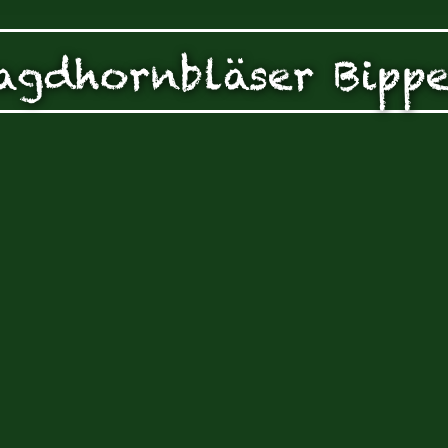
zen!
g Ihrer auf dieser Webseite erhobenen Daten in den USA du
agdhornbläser Bipp
auf "Gerne Alle annehmen" oder Präferenzen, Statistiken oder M
manuell festlegen“ klicken, willigen Sie zugleich gem. Art. 49 Ab
aten in den USA verarbeitet werden. Die USA werden vom Euro
 mit einem nach EU-Standards unzureichendem Datenschutznive
insbesondere das Risiko, dass Ihre Daten durch US-Behörden, zu
en, möglicherweise auch ohne Rechtsbehelfsmöglichkeiten, ve
uf "Auswahl manuell festlegen" klicken und keine der optional
 oder Marketing ausgewählt haben, findet die vorgehend beschrie
Weitere Informationen erhalten Sie in unseren Datenschutzhinwei
r Sie darüber gerne hier:
Datenschutz
|
Impressum