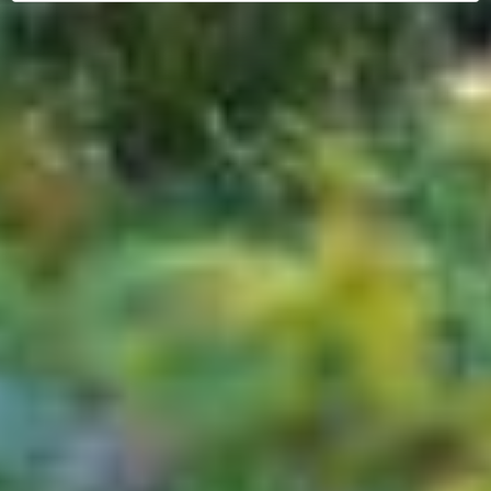
YouTube:
Indem Sie auf "Gerne Alle annehmen" oder
Präferenzen, Statistiken oder Marketing ankreuzen und
auf „Auswahl manuell festlegen“ klicken, willigen Sie
zugleich gem. Art. 49 Abs. 1 S. 1 lit. a DSGVO ein, dass
Ihre Daten in den USA verarbeitet werden. Die USA
werden vom Europäischen Gerichtshof als ein Land mit
einem nach EU-Standards unzureichendem
Datenschutzniveau eingeschätzt. Es besteht
insbesondere das Risiko, dass Ihre Daten durch US-
Behörden, zu Kontroll- und zu Überwachungszwecken,
möglicherweise auch ohne Rechtsbehelfsmöglichkeiten,
verarbeitet werden können. Wenn Sie auf "Auswahl
manuell festlegen" klicken und keine der optionalen
Boxen (Präferenzen, Statistiken oder Marketing
ausgewählt haben, findet die vorgehend beschriebene
Übermittlung nicht statt. Weitere Informationen erhalten
Sie in unseren Datenschutzhinweisen.
Ausführlich informieren wir Sie darüber gerne hier:
Datenschutz
|
Impressum