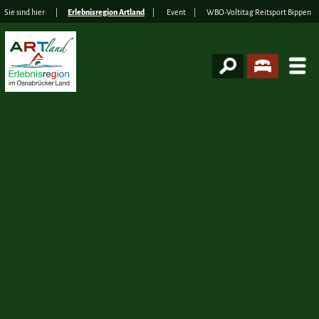
Sie sind hier:
Erlebnisregion Artland
Event
WBO-Voltitag Reitsport Bippen