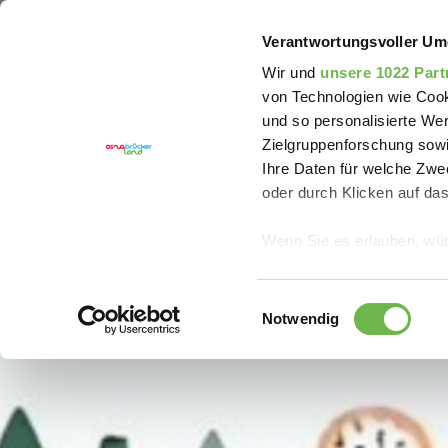
Sie sind hier:
Erlebnisregion Artland
Event
Elte
Verantwortungsvoller Um
Wir und
unsere 1022 Part
von Technologien wie Cook
und so personalisierte We
Zielgruppenforschung sowi
Ihre Daten für welche Zwec
oder durch Klicken auf da
Wenn Sie es erlauben, wür
Informationen über
können
Einwilligungsauswahl
Ihr Gerät durch ak
Notwendig
Erfahren Sie mehr darüber,
Präferenzen im
Abschnitt
Wir verwenden Cookies, um
anbieten zu können und di