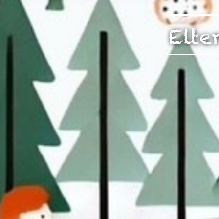
unserer Arbeit unterstüt
Hinweis auf Verarbeitun
Elte
und YouTube:
Indem Sie 
ankreuzen und auf „Auswahl 
a DSGVO ein, dass Ihre D
Gerichtshof als ein Land
eingeschätzt. Es besteht 
und zu Überwachungszweck
werden können. Wenn Sie a
(Präferenzen, Statistiken
Übermittlung nicht statt. 
Ausführlich informieren wi