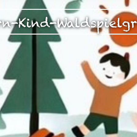
zen!
g Ihrer auf dieser Webseite erhobenen Daten in den USA du
rn-Kind-Waldspielg
auf "Gerne Alle annehmen" oder Präferenzen, Statistiken oder M
manuell festlegen“ klicken, willigen Sie zugleich gem. Art. 49 Ab
aten in den USA verarbeitet werden. Die USA werden vom Euro
 mit einem nach EU-Standards unzureichendem Datenschutznive
insbesondere das Risiko, dass Ihre Daten durch US-Behörden, zu
en, möglicherweise auch ohne Rechtsbehelfsmöglichkeiten, ve
uf "Auswahl manuell festlegen" klicken und keine der optional
 oder Marketing ausgewählt haben, findet die vorgehend beschrie
Weitere Informationen erhalten Sie in unseren Datenschutzhinwei
r Sie darüber gerne hier:
Datenschutz
|
Impressum