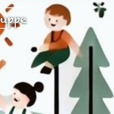
rch Google
ruppe
arketing
s. 1 S. 1 lit.
päischen
au
 Kontroll-
rarbeitet
en Boxen
bene
sen.