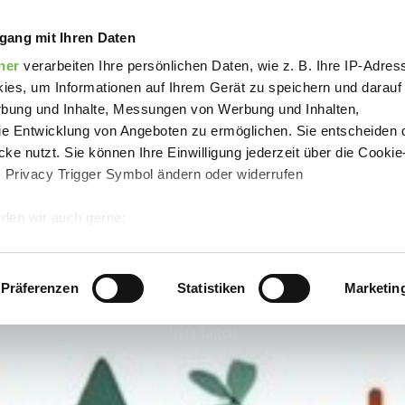
rn-Kind-Waldspielgruppe
gang mit Ihren Daten
ner
verarbeiten Ihre persönlichen Daten, wie z. B. Ihre IP-Adress
ies, um Informationen auf Ihrem Gerät zu speichern und darauf
rbung und Inhalte, Messungen von Werbung und Inhalten,
e Entwicklung von Angeboten zu ermöglichen. Sie entscheiden 
ke nutzt. Sie können Ihre Einwilligung jederzeit über die Cookie
s Privacy Trigger Symbol ändern oder widerrufen
den wir auch gerne:
 Ihre geografische Lage erfassen, welche bis auf einige Meter g
tives Scannen nach bestimmten Merkmalen (Fingerprinting) identi
Präferenzen
Statistiken
Marketin
 wie Ihre persönlichen Daten verarbeitet werden, und legen Sie 
In 13 Tagen
 Einzelheiten
fest.
 Inhalte und Anzeigen zu personalisieren, Funktionen für sozia
e Zugriffe auf unsere Website zu analysieren.
Danke, dass Sie 