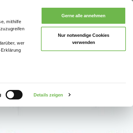
Gerne alle annehmen
e, mithilfe
Suche
Buchen
Menü
 zuzugreifen
Nur notwendige Cookies
verwenden
darüber, wer
-Erklärung
enau sein
fizieren
g
Details zeigen
Ihre
le Medien
uns in