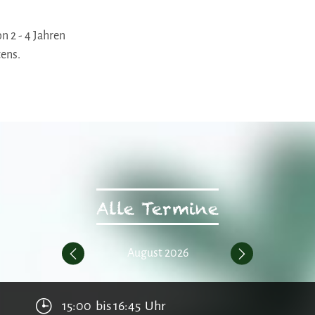
n 2 - 4 Jahren
ens.
Alle Termine
2027
August 2026
Septe
Previous
Next
15:00 bis 16:45 Uhr