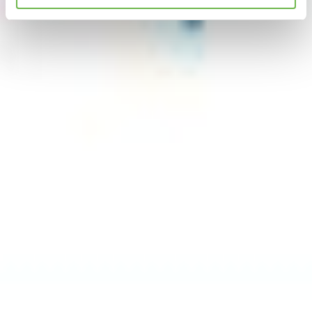
Hinweis auf Verarbeitung Ihrer auf dieser Webseite
erhobenen Daten in den USA durch Google und
YouTube:
Indem Sie auf "Gerne Alle annehmen" oder
Präferenzen, Statistiken oder Marketing ankreuzen und
auf „Auswahl manuell festlegen“ klicken, willigen Sie
zugleich gem. Art. 49 Abs. 1 S. 1 lit. a DSGVO ein, dass
Ihre Daten in den USA verarbeitet werden. Die USA
werden vom Europäischen Gerichtshof als ein Land mit
einem nach EU-Standards unzureichendem
Datenschutzniveau eingeschätzt. Es besteht
insbesondere das Risiko, dass Ihre Daten durch US-
Behörden, zu Kontroll- und zu Überwachungszwecken,
möglicherweise auch ohne Rechtsbehelfsmöglichkeiten,
verarbeitet werden können. Wenn Sie auf "Auswahl
manuell festlegen" klicken und keine der optionalen
Boxen (Präferenzen, Statistiken oder Marketing
ausgewählt haben, findet die vorgehend beschriebene
Übermittlung nicht statt. Weitere Informationen erhalten
Sie in unseren Datenschutzhinweisen.
Ausführlich informieren wir Sie darüber gerne hier:
Datenschutz
|
Impressum