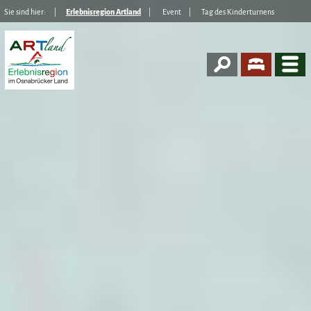
Sie sind hier:
Erlebnisregion Artland
Event
Tag des Kinderturnens