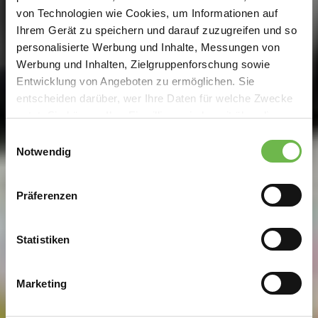
von Technologien wie Cookies, um Informationen auf
Ihrem Gerät zu speichern und darauf zuzugreifen und so
personalisierte Werbung und Inhalte, Messungen von
Werbung und Inhalten, Zielgruppenforschung sowie
Entwicklung von Angeboten zu ermöglichen. Sie
entscheiden darüber, wer Ihre Daten für welche Zwecke
nutzt. Sie können Ihre Einwilligung jederzeit über die
Cookie-Erklärung oder durch Klicken auf das Privacy
Einwilligungsauswahl
Trigger Symbol ändern oder widerrufen
Notwendig
Wenn Sie es erlauben, würden wir auch gerne:
Präferenzen
Informationen über Ihre geografische Lage
erfassen, welche bis auf einige Meter genau sein
können
Statistiken
Ihr Gerät durch aktives Scannen nach
bestimmten Merkmalen (Fingerprinting) identifizieren
Marketing
Erfahren Sie mehr darüber, wie Ihre persönlichen Daten
verarbeitet werden, und legen Sie Ihre Präferenzen im