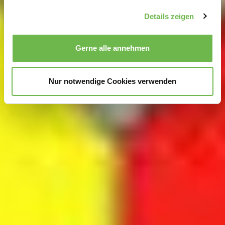
Abschnitt Einzelheiten
fest.
Details zeigen
Wir verwenden Cookies, um Inhalte und Anzeigen zu
personalisieren, Funktionen für soziale Medien anbieten
Gerne alle annehmen
zu können und die Zugriffe auf unsere Website zu
analysieren.
Danke, dass Sie uns in unserer Arbeit
unterstützen!
Nur notwendige Cookies verwenden
Hinweis auf Verarbeitung Ihrer auf dieser Webseite
erhobenen Daten in den USA durch Google und
YouTube:
Indem Sie auf "Gerne Alle annehmen" oder
Präferenzen, Statistiken oder Marketing ankreuzen und
auf „Auswahl manuell festlegen“ klicken, willigen Sie
zugleich gem. Art. 49 Abs. 1 S. 1 lit. a DSGVO ein, dass
Ihre Daten in den USA verarbeitet werden. Die USA
werden vom Europäischen Gerichtshof als ein Land mit
einem nach EU-Standards unzureichendem
Datenschutzniveau eingeschätzt. Es besteht
insbesondere das Risiko, dass Ihre Daten durch US-
Behörden, zu Kontroll- und zu Überwachungszwecken,
möglicherweise auch ohne Rechtsbehelfsmöglichkeiten,