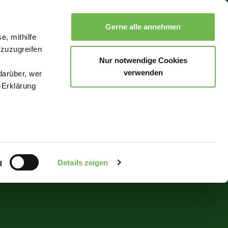
Gerne alle annehmen
e, mithilfe
Suche
Buchen
Menü
 zuzugreifen
Nur notwendige Cookies
verwenden
darüber, wer
-Erklärung
enau sein
fizieren
g
Details zeigen
Ihre
le Medien
uns in