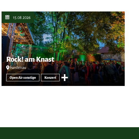
15.08.2026
Rock! am Knast
Fürstenau
Open Air sonstige
Konzert