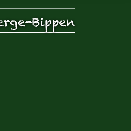
rch Google
erge-Bippen
arketing
s. 1 S. 1 lit.
päischen
au
 Kontroll-
rarbeitet
en Boxen
bene
sen.