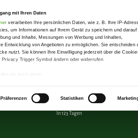
nachtsfeier LandFrauen Berge-Bippen
gang mit Ihren Daten
ner
verarbeiten Ihre persönlichen Daten, wie z. B. Ihre IP-Adress
ies, um Informationen auf Ihrem Gerät zu speichern und darauf
rbung und Inhalte, Messungen von Werbung und Inhalten,
e Entwicklung von Angeboten zu ermöglichen. Sie entscheiden 
ke nutzt. Sie können Ihre Einwilligung jederzeit über die Cookie
s Privacy Trigger Symbol ändern oder widerrufen
den wir auch gerne:
 Ihre geografische Lage erfassen, welche bis auf einige Meter g
tives Scannen nach bestimmten Merkmalen (Fingerprinting) identi
Präferenzen
Statistiken
Marketin
 wie Ihre persönlichen Daten verarbeitet werden, und legen Sie 
In 123 Tagen
 Einzelheiten
fest.
 Inhalte und Anzeigen zu personalisieren, Funktionen für sozia
e Zugriffe auf unsere Website zu analysieren.
Danke, dass Sie 