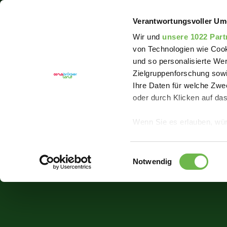
Sie sind hier:
Erlebnisregion Artland
Event
Weih
Verantwortungsvoller Um
Wir und
unsere 1022 Part
von Technologien wie Cook
und so personalisierte We
Zielgruppenforschung sowi
Ihre Daten für welche Zwec
oder durch Klicken auf da
Wenn Sie es erlauben, wür
Informationen über
können
Einwilligungsauswahl
Ihr Gerät durch ak
Notwendig
Erfahren Sie mehr darüber,
Präferenzen im
Abschnitt
Wir verwenden Cookies, um
anbieten zu können und di