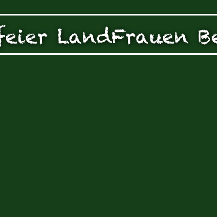
zen!
g Ihrer auf dieser Webseite erhobenen Daten in den USA du
feier LandFrauen B
auf "Gerne Alle annehmen" oder Präferenzen, Statistiken oder M
manuell festlegen“ klicken, willigen Sie zugleich gem. Art. 49 Ab
aten in den USA verarbeitet werden. Die USA werden vom Euro
 mit einem nach EU-Standards unzureichendem Datenschutznive
insbesondere das Risiko, dass Ihre Daten durch US-Behörden, zu
en, möglicherweise auch ohne Rechtsbehelfsmöglichkeiten, ve
uf "Auswahl manuell festlegen" klicken und keine der optional
 oder Marketing ausgewählt haben, findet die vorgehend beschrie
Weitere Informationen erhalten Sie in unseren Datenschutzhinwei
r Sie darüber gerne hier:
Datenschutz
|
Impressum