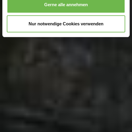
Gerne alle annehmen
zu können und die Zugriffe auf unsere Website zu
analysieren.
Danke, dass Sie uns in unserer Arbeit
unterstützen!
Nur notwendige Cookies verwenden
Hinweis auf Verarbeitung Ihrer auf dieser Webseite
erhobenen Daten in den USA durch Google und
YouTube:
Indem Sie auf "Gerne Alle annehmen" oder
Präferenzen, Statistiken oder Marketing ankreuzen und
auf „Auswahl manuell festlegen“ klicken, willigen Sie
zugleich gem. Art. 49 Abs. 1 S. 1 lit. a DSGVO ein, dass
Ihre Daten in den USA verarbeitet werden. Die USA
werden vom Europäischen Gerichtshof als ein Land mit
einem nach EU-Standards unzureichendem
Datenschutzniveau eingeschätzt. Es besteht
insbesondere das Risiko, dass Ihre Daten durch US-
Behörden, zu Kontroll- und zu Überwachungszwecken,
möglicherweise auch ohne Rechtsbehelfsmöglichkeiten,
verarbeitet werden können. Wenn Sie auf "Auswahl
manuell festlegen" klicken und keine der optionalen
Boxen (Präferenzen, Statistiken oder Marketing
ausgewählt haben, findet die vorgehend beschriebene