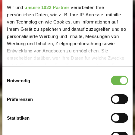
Wir und
unsere 1022 Partner
verarbeiten Ihre
persönlichen Daten, wie z. B. Ihre IP-Adresse, mithilfe
von Technologien wie Cookies, um Informationen auf
Ihrem Gerät zu speichern und darauf zuzugreifen und so
personalisierte Werbung und Inhalte, Messungen von
Werbung und Inhalten, Zielgruppenforschung sowie
Entwicklung von Angeboten zu ermöglichen. Sie
entscheiden darüber, wer Ihre Daten für welche Zwecke
nutzt. Sie können Ihre Einwilligung jederzeit über die
Cookie-Erklärung oder durch Klicken auf das Privacy
Einwilligungsauswahl
Trigger Symbol ändern oder widerrufen
Notwendig
Wenn Sie es erlauben, würden wir auch gerne:
Präferenzen
Informationen über Ihre geografische Lage
erfassen, welche bis auf einige Meter genau sein
können
Statistiken
Ihr Gerät durch aktives Scannen nach
bestimmten Merkmalen (Fingerprinting) identifizieren