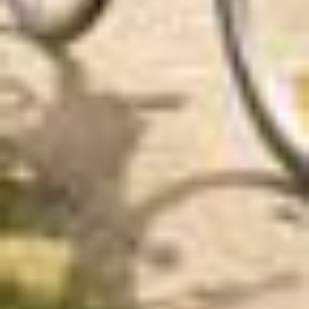
Behörden, zu Kontroll- und zu Überwachungszwecken,
möglicherweise auch ohne Rechtsbehelfsmöglichkeiten,
verarbeitet werden können. Wenn Sie auf "Auswahl
manuell festlegen" klicken und keine der optionalen
Boxen (Präferenzen, Statistiken oder Marketing
ausgewählt haben, findet die vorgehend beschriebene
Übermittlung nicht statt. Weitere Informationen erhalten
Sie in unseren Datenschutzhinweisen.
Ausführlich informieren wir Sie darüber gerne hier:
Datenschutz
|
Impressum