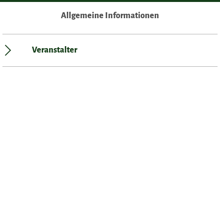
Allgemeine Informationen
Veranstalter
Auf der Karte
Anreise & Kontakt
Tourismus-Information der Samtgemeinde Artland
Markt 4
49610
Quakenbrück
Deutschland
Tel.:
05431 / 907590