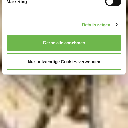
Marketing
Erfahren Sie mehr darüber, wie Ihre persönlichen Daten
verarbeitet werden, und legen Sie Ihre Präferenzen im
Abschnitt Einzelheiten
fest.
Details zeigen
Wir verwenden Cookies, um Inhalte und Anzeigen zu
personalisieren, Funktionen für soziale Medien anbieten
Gerne alle annehmen
zu können und die Zugriffe auf unsere Website zu
analysieren.
Danke, dass Sie uns in unserer Arbeit
unterstützen!
Nur notwendige Cookies verwenden
Hinweis auf Verarbeitung Ihrer auf dieser Webseite
erhobenen Daten in den USA durch Google und
YouTube:
Indem Sie auf "Gerne Alle annehmen" oder
Präferenzen, Statistiken oder Marketing ankreuzen und
auf „Auswahl manuell festlegen“ klicken, willigen Sie
zugleich gem. Art. 49 Abs. 1 S. 1 lit. a DSGVO ein, dass
Ihre Daten in den USA verarbeitet werden. Die USA
werden vom Europäischen Gerichtshof als ein Land mit
einem nach EU-Standards unzureichendem
Datenschutzniveau eingeschätzt. Es besteht
insbesondere das Risiko, dass Ihre Daten durch US-