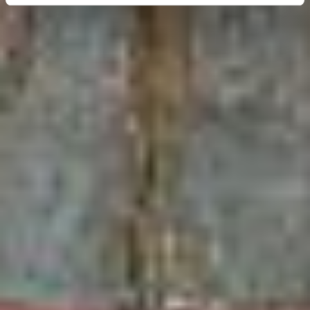
erhobenen Daten in den USA durch Google und
YouTube:
Indem Sie auf "Gerne Alle annehmen" oder
Präferenzen, Statistiken oder Marketing ankreuzen und
auf „Auswahl manuell festlegen“ klicken, willigen Sie
zugleich gem. Art. 49 Abs. 1 S. 1 lit. a DSGVO ein, dass
Ihre Daten in den USA verarbeitet werden. Die USA
werden vom Europäischen Gerichtshof als ein Land mit
einem nach EU-Standards unzureichendem
Datenschutzniveau eingeschätzt. Es besteht
insbesondere das Risiko, dass Ihre Daten durch US-
Behörden, zu Kontroll- und zu Überwachungszwecken,
möglicherweise auch ohne Rechtsbehelfsmöglichkeiten,
verarbeitet werden können. Wenn Sie auf "Auswahl
manuell festlegen" klicken und keine der optionalen
Boxen (Präferenzen, Statistiken oder Marketing
ausgewählt haben, findet die vorgehend beschriebene
Übermittlung nicht statt. Weitere Informationen erhalten
Sie in unseren Datenschutzhinweisen.
Ausführlich informieren wir Sie darüber gerne hier:
Datenschutz
|
Impressum