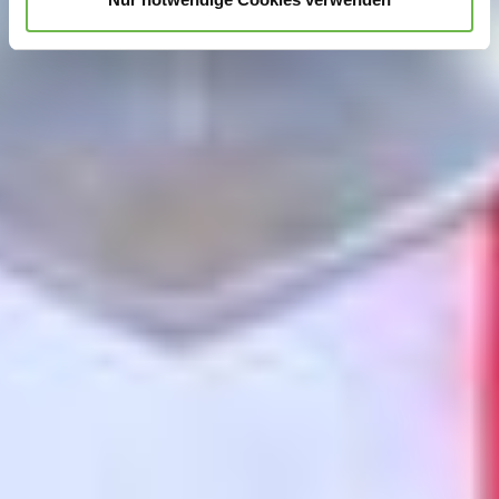
Hinweis auf Verarbeitung Ihrer auf dieser Webseite
erhobenen Daten in den USA durch Google und
YouTube:
Indem Sie auf "Gerne Alle annehmen" oder
Präferenzen, Statistiken oder Marketing ankreuzen und
auf „Auswahl manuell festlegen“ klicken, willigen Sie
zugleich gem. Art. 49 Abs. 1 S. 1 lit. a DSGVO ein, dass
Ihre Daten in den USA verarbeitet werden. Die USA
werden vom Europäischen Gerichtshof als ein Land mit
einem nach EU-Standards unzureichendem
Datenschutzniveau eingeschätzt. Es besteht
insbesondere das Risiko, dass Ihre Daten durch US-
Behörden, zu Kontroll- und zu Überwachungszwecken,
möglicherweise auch ohne Rechtsbehelfsmöglichkeiten,
verarbeitet werden können. Wenn Sie auf "Auswahl
manuell festlegen" klicken und keine der optionalen
Boxen (Präferenzen, Statistiken oder Marketing
ausgewählt haben, findet die vorgehend beschriebene
Übermittlung nicht statt. Weitere Informationen erhalten
Sie in unseren Datenschutzhinweisen.
Ausführlich informieren wir Sie darüber gerne hier:
Datenschutz
|
Impressum