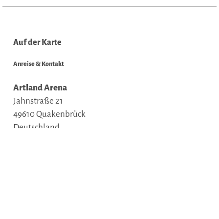
Auf der Karte
Anreise & Kontakt
Artland Arena
Jahnstraße 21
49610
Quakenbrück
Deutschland
Tel.:
05431-182-0
E-Mail:
info@artland.de
Anreise planen