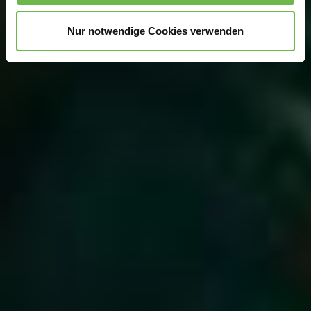
analysieren.
Danke, dass Sie uns in unserer Arbeit
unterstützen!
Nur notwendige Cookies verwenden
Hinweis auf Verarbeitung Ihrer auf dieser Webseite
erhobenen Daten in den USA durch Google und
YouTube:
Indem Sie auf "Gerne Alle annehmen" oder
Präferenzen, Statistiken oder Marketing ankreuzen und
auf „Auswahl manuell festlegen“ klicken, willigen Sie
zugleich gem. Art. 49 Abs. 1 S. 1 lit. a DSGVO ein, dass
Ihre Daten in den USA verarbeitet werden. Die USA
werden vom Europäischen Gerichtshof als ein Land mit
einem nach EU-Standards unzureichendem
Datenschutzniveau eingeschätzt. Es besteht
insbesondere das Risiko, dass Ihre Daten durch US-
Behörden, zu Kontroll- und zu Überwachungszwecken,
möglicherweise auch ohne Rechtsbehelfsmöglichkeiten,
verarbeitet werden können. Wenn Sie auf "Auswahl
manuell festlegen" klicken und keine der optionalen
Boxen (Präferenzen, Statistiken oder Marketing
ausgewählt haben, findet die vorgehend beschriebene
Übermittlung nicht statt. Weitere Informationen erhalten
Sie in unseren Datenschutzhinweisen.