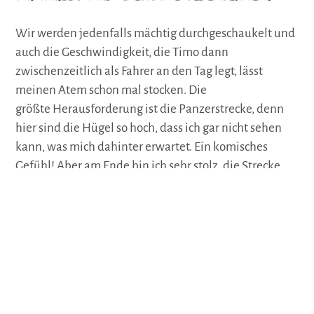
Wir werden jedenfalls mächtig durchgeschaukelt und
auch die Geschwindigkeit, die Timo dann
zwischenzeitlich als Fahrer an den Tag legt, lässt
meinen Atem schon mal stocken. Die
größte Herausforderung ist die Panzerstrecke, denn
hier sind die Hügel so hoch, dass ich gar nicht sehen
kann, was mich dahinter erwartet. Ein komisches
Gefühl! Aber am Ende bin ich sehr stolz, die Strecke
gemeistert zu haben. Zur Belohnung gönnen Timo
und ich uns einen leckeren, wirklich kreativ
zubereiten Burger im Restaurant „Uffz“. Puh, die
Entspannung tut jetzt gut!