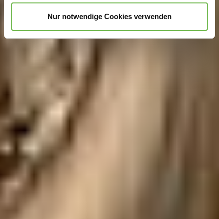
unterstützen!
Nur notwendige Cookies verwenden
Hinweis auf Verarbeitung Ihrer auf dieser Webseite
erhobenen Daten in den USA durch Google und
YouTube:
Indem Sie auf "Gerne Alle annehmen" oder
Präferenzen, Statistiken oder Marketing ankreuzen und
auf „Auswahl manuell festlegen“ klicken, willigen Sie
zugleich gem. Art. 49 Abs. 1 S. 1 lit. a DSGVO ein, dass
Ihre Daten in den USA verarbeitet werden. Die USA
werden vom Europäischen Gerichtshof als ein Land mit
einem nach EU-Standards unzureichendem
Datenschutzniveau eingeschätzt. Es besteht
insbesondere das Risiko, dass Ihre Daten durch US-
Behörden, zu Kontroll- und zu Überwachungszwecken,
möglicherweise auch ohne Rechtsbehelfsmöglichkeiten,
verarbeitet werden können. Wenn Sie auf "Auswahl
manuell festlegen" klicken und keine der optionalen
Boxen (Präferenzen, Statistiken oder Marketing
ausgewählt haben, findet die vorgehend beschriebene
Übermittlung nicht statt. Weitere Informationen erhalten
Sie in unseren Datenschutzhinweisen.