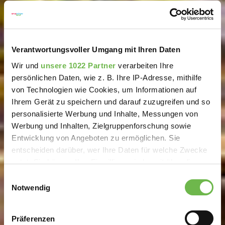
Verantwortungsvoller Umgang mit Ihren Daten
Wir und
unsere 1022 Partner
verarbeiten Ihre
persönlichen Daten, wie z. B. Ihre IP-Adresse, mithilfe
von Technologien wie Cookies, um Informationen auf
Ihrem Gerät zu speichern und darauf zuzugreifen und so
personalisierte Werbung und Inhalte, Messungen von
Werbung und Inhalten, Zielgruppenforschung sowie
Entwicklung von Angeboten zu ermöglichen. Sie
entscheiden darüber, wer Ihre Daten für welche Zwecke
nutzt. Sie können Ihre Einwilligung jederzeit über die
Cookie-Erklärung oder durch Klicken auf das Privacy
Einwilligungsauswahl
Trigger Symbol ändern oder widerrufen
Notwendig
Wenn Sie es erlauben, würden wir auch gerne:
Präferenzen
Informationen über Ihre geografische Lage