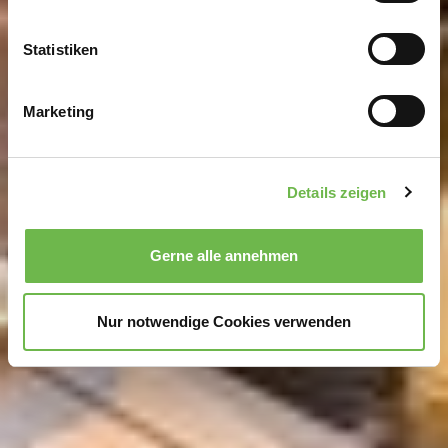
erfassen, welche bis auf einige Meter genau sein
können
Statistiken
Ihr Gerät durch aktives Scannen nach
bestimmten Merkmalen (Fingerprinting) identifizieren
Marketing
Erfahren Sie mehr darüber, wie Ihre persönlichen Daten
verarbeitet werden, und legen Sie Ihre Präferenzen im
Abschnitt Einzelheiten
fest.
Details zeigen
Wir verwenden Cookies, um Inhalte und Anzeigen zu
personalisieren, Funktionen für soziale Medien anbieten
Gerne alle annehmen
zu können und die Zugriffe auf unsere Website zu
analysieren.
Danke, dass Sie uns in unserer Arbeit
unterstützen!
Nur notwendige Cookies verwenden
Hinweis auf Verarbeitung Ihrer auf dieser Webseite
erhobenen Daten in den USA durch Google und
YouTube:
Indem Sie auf "Gerne Alle annehmen" oder
Präferenzen, Statistiken oder Marketing ankreuzen und
auf „Auswahl manuell festlegen“ klicken, willigen Sie
zugleich gem. Art. 49 Abs. 1 S. 1 lit. a DSGVO ein, dass