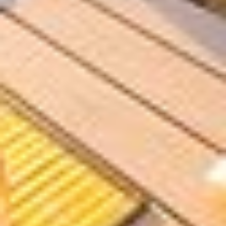
Ihre Daten in den USA verarbeitet werden. Die USA
werden vom Europäischen Gerichtshof als ein Land mit
einem nach EU-Standards unzureichendem
Datenschutzniveau eingeschätzt. Es besteht
insbesondere das Risiko, dass Ihre Daten durch US-
Behörden, zu Kontroll- und zu Überwachungszwecken,
möglicherweise auch ohne Rechtsbehelfsmöglichkeiten,
verarbeitet werden können. Wenn Sie auf "Auswahl
manuell festlegen" klicken und keine der optionalen
Boxen (Präferenzen, Statistiken oder Marketing
ausgewählt haben, findet die vorgehend beschriebene
Übermittlung nicht statt. Weitere Informationen erhalten
Sie in unseren Datenschutzhinweisen.
Ausführlich informieren wir Sie darüber gerne hier:
Datenschutz
|
Impressum