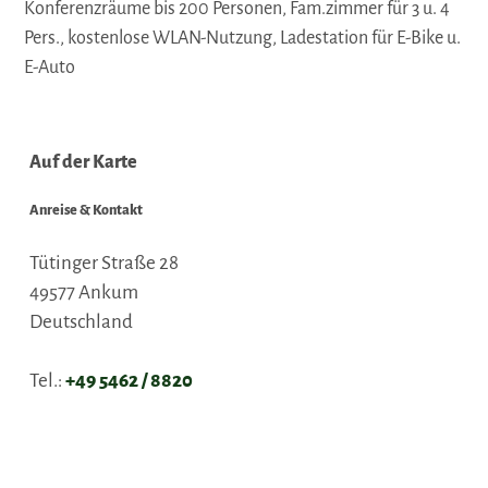
Konferenzräume bis 200 Personen, Fam.zimmer für 3 u. 4
Pers., kostenlose WLAN-Nutzung, Ladestation für E-Bike u.
E-Auto
Auf der Karte
Anreise & Kontakt
Tütinger Straße 28
49577
Ankum
Deutschland
Tel.:
+49 5462 / 8820
Fax:
+49 5462 / 882888
E-Mail:
info@seeundsporthotel.de
Webseite:
www.seehotel-ankum.de