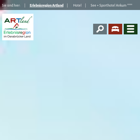
Sie sind hier:
Erlebnisregion Artland
Hotel
See + Sporthotel Ankum ****