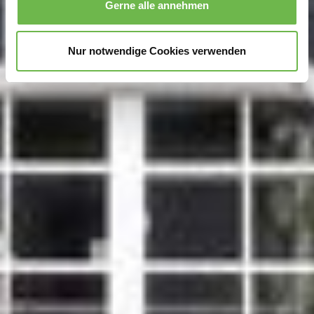
Gerne alle annehmen
zu können und die Zugriffe auf unsere Website zu
analysieren.
Danke, dass Sie uns in unserer Arbeit
unterstützen!
Nur notwendige Cookies verwenden
Hinweis auf Verarbeitung Ihrer auf dieser Webseite
erhobenen Daten in den USA durch Google und
YouTube:
Indem Sie auf "Gerne Alle annehmen" oder
Präferenzen, Statistiken oder Marketing ankreuzen und
auf „Auswahl manuell festlegen“ klicken, willigen Sie
zugleich gem. Art. 49 Abs. 1 S. 1 lit. a DSGVO ein, dass
Ihre Daten in den USA verarbeitet werden. Die USA
werden vom Europäischen Gerichtshof als ein Land mit
einem nach EU-Standards unzureichendem
Datenschutzniveau eingeschätzt. Es besteht
insbesondere das Risiko, dass Ihre Daten durch US-
Behörden, zu Kontroll- und zu Überwachungszwecken,
möglicherweise auch ohne Rechtsbehelfsmöglichkeiten,
verarbeitet werden können. Wenn Sie auf "Auswahl
manuell festlegen" klicken und keine der optionalen
Boxen (Präferenzen, Statistiken oder Marketing
ausgewählt haben, findet die vorgehend beschriebene