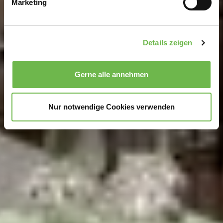
Marketing
Erfahren Sie mehr darüber, wie Ihre persönlichen Daten
verarbeitet werden, und legen Sie Ihre Präferenzen im
Abschnitt Einzelheiten
fest.
Details zeigen
Wir verwenden Cookies, um Inhalte und Anzeigen zu
personalisieren, Funktionen für soziale Medien anbieten
Gerne alle annehmen
zu können und die Zugriffe auf unsere Website zu
analysieren.
Danke, dass Sie uns in unserer Arbeit
unterstützen!
Nur notwendige Cookies verwenden
Hinweis auf Verarbeitung Ihrer auf dieser Webseite
erhobenen Daten in den USA durch Google und
YouTube:
Indem Sie auf "Gerne Alle annehmen" oder
Präferenzen, Statistiken oder Marketing ankreuzen und
auf „Auswahl manuell festlegen“ klicken, willigen Sie
zugleich gem. Art. 49 Abs. 1 S. 1 lit. a DSGVO ein, dass
Ihre Daten in den USA verarbeitet werden. Die USA
werden vom Europäischen Gerichtshof als ein Land mit
einem nach EU-Standards unzureichendem
Datenschutzniveau eingeschätzt. Es besteht
insbesondere das Risiko, dass Ihre Daten durch US-