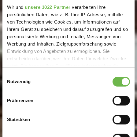
Wir und
unsere 1022 Partner
verarbeiten Ihre
persönlichen Daten, wie z. B. Ihre IP-Adresse, mithilfe
von Technologien wie Cookies, um Informationen auf
Ihrem Gerät zu speichern und darauf zuzugreifen und so
personalisierte Werbung und Inhalte, Messungen von
Werbung und Inhalten, Zielgruppenforschung sowie
Entwicklung von Angeboten zu ermöglichen. Sie
entscheiden darüber, wer Ihre Daten für welche Zwecke
nutzt. Sie können Ihre Einwilligung jederzeit über die
Cookie-Erklärung oder durch Klicken auf das Privacy
Einwilligungsauswahl
Trigger Symbol ändern oder widerrufen
Notwendig
Wenn Sie es erlauben, würden wir auch gerne:
Präferenzen
Informationen über Ihre geografische Lage
erfassen, welche bis auf einige Meter genau sein
können
Statistiken
Ihr Gerät durch aktives Scannen nach
bestimmten Merkmalen (Fingerprinting) identifizieren