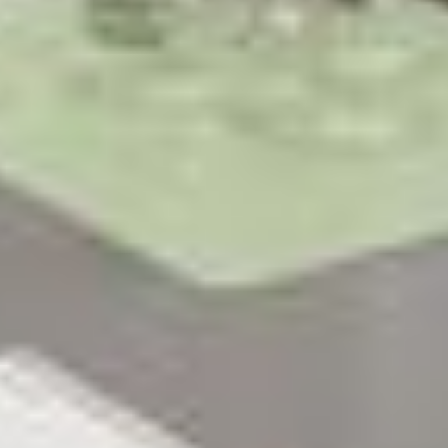
Behörden, zu Kontroll- und zu Überwachungszwecken,
möglicherweise auch ohne Rechtsbehelfsmöglichkeiten,
verarbeitet werden können. Wenn Sie auf "Auswahl
manuell festlegen" klicken und keine der optionalen
Boxen (Präferenzen, Statistiken oder Marketing
ausgewählt haben, findet die vorgehend beschriebene
Übermittlung nicht statt. Weitere Informationen erhalten
Sie in unseren Datenschutzhinweisen.
Ausführlich informieren wir Sie darüber gerne hier:
Datenschutz
|
Impressum