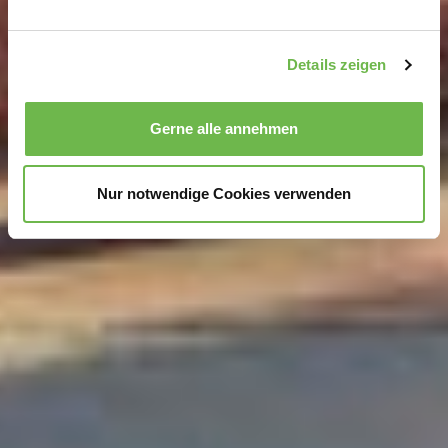
verarbeitet werden, und legen Sie Ihre Präferenzen im
Abschnitt Einzelheiten
fest.
Details zeigen
Wir verwenden Cookies, um Inhalte und Anzeigen zu
personalisieren, Funktionen für soziale Medien anbieten
Gerne alle annehmen
zu können und die Zugriffe auf unsere Website zu
analysieren.
Danke, dass Sie uns in unserer Arbeit
unterstützen!
Nur notwendige Cookies verwenden
Hinweis auf Verarbeitung Ihrer auf dieser Webseite
erhobenen Daten in den USA durch Google und
YouTube:
Indem Sie auf "Gerne Alle annehmen" oder
Präferenzen, Statistiken oder Marketing ankreuzen und
auf „Auswahl manuell festlegen“ klicken, willigen Sie
zugleich gem. Art. 49 Abs. 1 S. 1 lit. a DSGVO ein, dass
Ihre Daten in den USA verarbeitet werden. Die USA
werden vom Europäischen Gerichtshof als ein Land mit
einem nach EU-Standards unzureichendem
Datenschutzniveau eingeschätzt. Es besteht
insbesondere das Risiko, dass Ihre Daten durch US-
Behörden, zu Kontroll- und zu Überwachungszwecken,