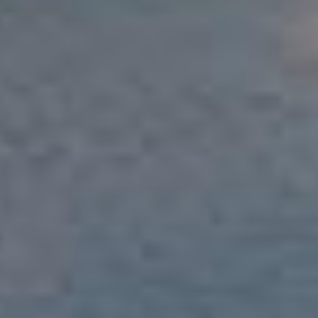
möglicherweise auch ohne Rechtsbehelfsmöglichkeiten,
verarbeitet werden können. Wenn Sie auf "Auswahl
manuell festlegen" klicken und keine der optionalen
Boxen (Präferenzen, Statistiken oder Marketing
ausgewählt haben, findet die vorgehend beschriebene
Übermittlung nicht statt. Weitere Informationen erhalten
Sie in unseren Datenschutzhinweisen.
Ausführlich informieren wir Sie darüber gerne hier:
Datenschutz
|
Impressum