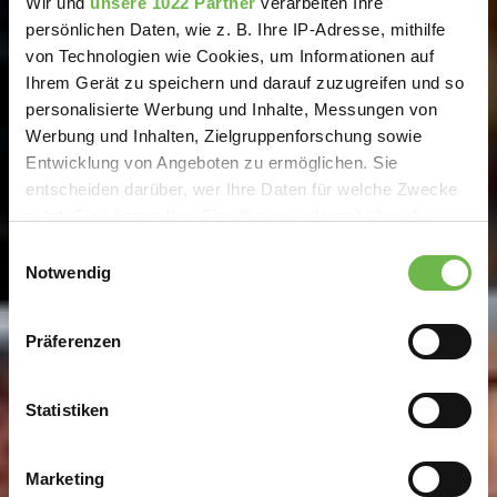
Wir und
unsere 1022 Partner
verarbeiten Ihre
persönlichen Daten, wie z. B. Ihre IP-Adresse, mithilfe
von Technologien wie Cookies, um Informationen auf
Ihrem Gerät zu speichern und darauf zuzugreifen und so
personalisierte Werbung und Inhalte, Messungen von
Werbung und Inhalten, Zielgruppenforschung sowie
Entwicklung von Angeboten zu ermöglichen. Sie
entscheiden darüber, wer Ihre Daten für welche Zwecke
nutzt. Sie können Ihre Einwilligung jederzeit über die
Cookie-Erklärung oder durch Klicken auf das Privacy
Einwilligungsauswahl
Trigger Symbol ändern oder widerrufen
Notwendig
Wenn Sie es erlauben, würden wir auch gerne:
Präferenzen
Informationen über Ihre geografische Lage
erfassen, welche bis auf einige Meter genau sein
können
Statistiken
Ihr Gerät durch aktives Scannen nach
bestimmten Merkmalen (Fingerprinting) identifizieren
Marketing
Erfahren Sie mehr darüber, wie Ihre persönlichen Daten