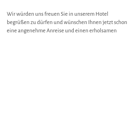
Wir würden uns freuen Sie in unserem Hotel
begrüßen zu dürfen und wünschen Ihnen jetzt schon
eine angenehme Anreise und einen erholsamen
Aufenthalt.
Hotellerie ist unsere Leidenschaft.
Auf der Karte
Anreise & Kontakt
Hauptstraße 21
49577
Ankum
Deutschland