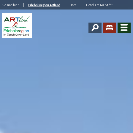
Sie sind hier:
Erlebnisregion Artland
Hotel
Hotel am Markt ***