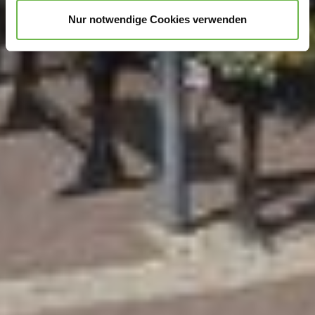
unterstützen!
Nur notwendige Cookies verwenden
Hinweis auf Verarbeitung Ihrer auf dieser Webseite
erhobenen Daten in den USA durch Google und
YouTube:
Indem Sie auf "Gerne Alle annehmen" oder
Präferenzen, Statistiken oder Marketing ankreuzen und
auf „Auswahl manuell festlegen“ klicken, willigen Sie
zugleich gem. Art. 49 Abs. 1 S. 1 lit. a DSGVO ein, dass
Ihre Daten in den USA verarbeitet werden. Die USA
werden vom Europäischen Gerichtshof als ein Land mit
einem nach EU-Standards unzureichendem
Datenschutzniveau eingeschätzt. Es besteht
insbesondere das Risiko, dass Ihre Daten durch US-
Behörden, zu Kontroll- und zu Überwachungszwecken,
möglicherweise auch ohne Rechtsbehelfsmöglichkeiten,
verarbeitet werden können. Wenn Sie auf "Auswahl
manuell festlegen" klicken und keine der optionalen
Boxen (Präferenzen, Statistiken oder Marketing
ausgewählt haben, findet die vorgehend beschriebene
Übermittlung nicht statt. Weitere Informationen erhalten
Sie in unseren Datenschutzhinweisen.