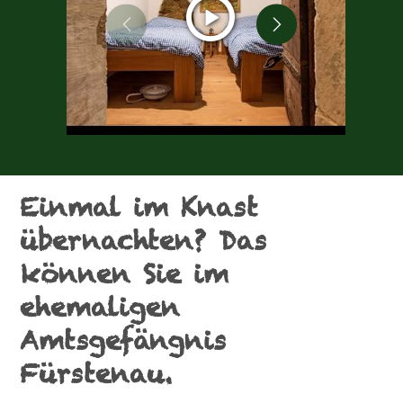
CC-BY
Einmal im Knast
übernachten? Das
können Sie im
ehemaligen
Amtsgefängnis
Fürstenau.