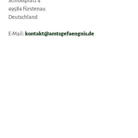
Schlossplatz 4
49584
Fürstenau
Deutschland
E-Mail:
kontakt@amtsgefaengnis.de
Webseite:
www.amtsgefaengnis.de
Anreise planen