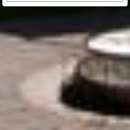
erhobenen Daten in den USA durch Google und
YouTube:
Indem Sie auf "Gerne Alle annehmen" oder
Präferenzen, Statistiken oder Marketing ankreuzen und
auf „Auswahl manuell festlegen“ klicken, willigen Sie
zugleich gem. Art. 49 Abs. 1 S. 1 lit. a DSGVO ein, dass
Ihre Daten in den USA verarbeitet werden. Die USA
werden vom Europäischen Gerichtshof als ein Land mit
einem nach EU-Standards unzureichendem
Datenschutzniveau eingeschätzt. Es besteht
insbesondere das Risiko, dass Ihre Daten durch US-
Behörden, zu Kontroll- und zu Überwachungszwecken,
möglicherweise auch ohne Rechtsbehelfsmöglichkeiten,
verarbeitet werden können. Wenn Sie auf "Auswahl
manuell festlegen" klicken und keine der optionalen
Boxen (Präferenzen, Statistiken oder Marketing
ausgewählt haben, findet die vorgehend beschriebene
Übermittlung nicht statt. Weitere Informationen erhalten
Sie in unseren Datenschutzhinweisen.
Ausführlich informieren wir Sie darüber gerne hier:
Datenschutz
|
Impressum