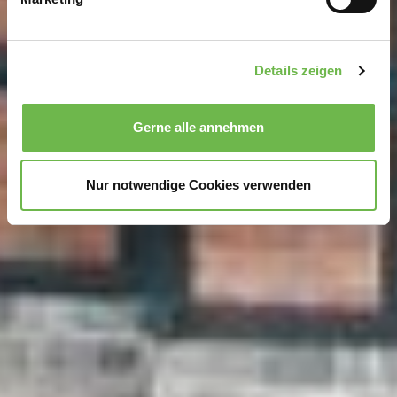
Erfahren Sie mehr darüber, wie Ihre persönlichen Daten
verarbeitet werden, und legen Sie Ihre Präferenzen im
Abschnitt Einzelheiten
fest.
Details zeigen
Wir verwenden Cookies, um Inhalte und Anzeigen zu
personalisieren, Funktionen für soziale Medien anbieten
Gerne alle annehmen
zu können und die Zugriffe auf unsere Website zu
analysieren.
Danke, dass Sie uns in unserer Arbeit
unterstützen!
Nur notwendige Cookies verwenden
Hinweis auf Verarbeitung Ihrer auf dieser Webseite
erhobenen Daten in den USA durch Google und
YouTube:
Indem Sie auf "Gerne Alle annehmen" oder
Präferenzen, Statistiken oder Marketing ankreuzen und
auf „Auswahl manuell festlegen“ klicken, willigen Sie
zugleich gem. Art. 49 Abs. 1 S. 1 lit. a DSGVO ein, dass
Ihre Daten in den USA verarbeitet werden. Die USA
werden vom Europäischen Gerichtshof als ein Land mit
einem nach EU-Standards unzureichendem
Datenschutzniveau eingeschätzt. Es besteht
insbesondere das Risiko, dass Ihre Daten durch US-