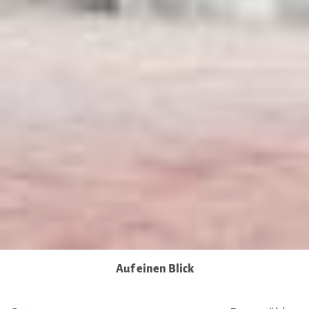
Behörden, zu Kontroll- und zu Überwachungszwecken,
möglicherweise auch ohne Rechtsbehelfsmöglichkeiten,
verarbeitet werden können. Wenn Sie auf "Auswahl
manuell festlegen" klicken und keine der optionalen
Boxen (Präferenzen, Statistiken oder Marketing
ausgewählt haben, findet die vorgehend beschriebene
Übermittlung nicht statt. Weitere Informationen erhalten
Sie in unseren Datenschutzhinweisen.
Ausführlich informieren wir Sie darüber gerne hier:
Datenschutz
|
Impressum
Auf einen Blick