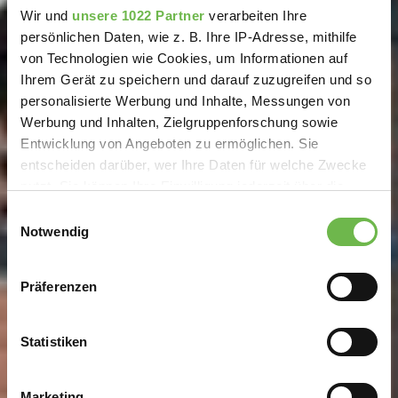
Wir und
unsere 1022 Partner
verarbeiten Ihre
persönlichen Daten, wie z. B. Ihre IP-Adresse, mithilfe
von Technologien wie Cookies, um Informationen auf
Ihrem Gerät zu speichern und darauf zuzugreifen und so
personalisierte Werbung und Inhalte, Messungen von
Werbung und Inhalten, Zielgruppenforschung sowie
Entwicklung von Angeboten zu ermöglichen. Sie
entscheiden darüber, wer Ihre Daten für welche Zwecke
nutzt. Sie können Ihre Einwilligung jederzeit über die
Cookie-Erklärung oder durch Klicken auf das Privacy
Einwilligungsauswahl
Trigger Symbol ändern oder widerrufen
Notwendig
Wenn Sie es erlauben, würden wir auch gerne:
Präferenzen
Informationen über Ihre geografische Lage
erfassen, welche bis auf einige Meter genau sein
können
Statistiken
Ihr Gerät durch aktives Scannen nach
bestimmten Merkmalen (Fingerprinting) identifizieren
Marketing