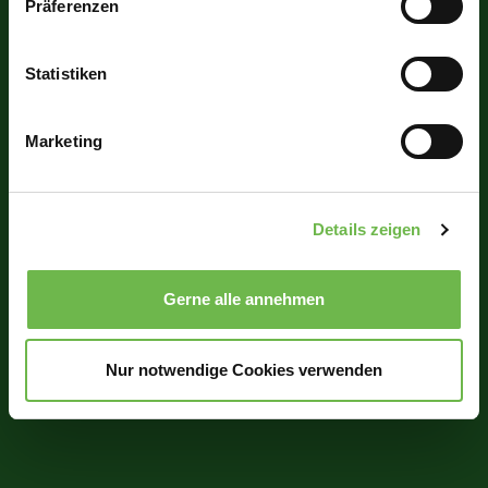
Präferenzen
Informationen über Ihre geografische Lage
erfassen, welche bis auf einige Meter genau sein
können
Statistiken
Ihr Gerät durch aktives Scannen nach
bestimmten Merkmalen (Fingerprinting) identifizieren
Marketing
Erfahren Sie mehr darüber, wie Ihre persönlichen Daten
verarbeitet werden, und legen Sie Ihre Präferenzen im
Abschnitt Einzelheiten
fest.
Details zeigen
Wir verwenden Cookies, um Inhalte und Anzeigen zu
personalisieren, Funktionen für soziale Medien anbieten
Gerne alle annehmen
zu können und die Zugriffe auf unsere Website zu
analysieren.
Danke, dass Sie uns in unserer Arbeit
unterstützen!
Nur notwendige Cookies verwenden
Hinweis auf Verarbeitung Ihrer auf dieser Webseite
erhobenen Daten in den USA durch Google und
YouTube:
Indem Sie auf "Gerne Alle annehmen" oder
Präferenzen, Statistiken oder Marketing ankreuzen und
auf „Auswahl manuell festlegen“ klicken, willigen Sie