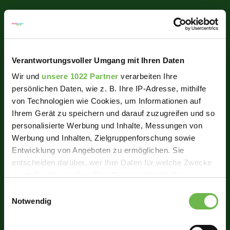
Verantwortungsvoller Umgang mit Ihren Daten
Wir und
unsere 1022 Partner
verarbeiten Ihre
persönlichen Daten, wie z. B. Ihre IP-Adresse, mithilfe
von Technologien wie Cookies, um Informationen auf
Ihrem Gerät zu speichern und darauf zuzugreifen und so
personalisierte Werbung und Inhalte, Messungen von
Werbung und Inhalten, Zielgruppenforschung sowie
Entwicklung von Angeboten zu ermöglichen. Sie
entscheiden darüber, wer Ihre Daten für welche Zwecke
nutzt. Sie können Ihre Einwilligung jederzeit über die
Cookie-Erklärung oder durch Klicken auf das Privacy
Einwilligungsauswahl
Trigger Symbol ändern oder widerrufen
Notwendig
Wenn Sie es erlauben, würden wir auch gerne: