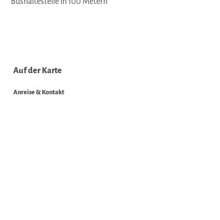
Bushaltestelle in 100 Metern
Auf der Karte
Anreise & Kontakt
Sachsenweg 4
49637
Menslage
Deutschland
Tel.:
05437/9472883
E-Mail:
info@hofimartland.de
Webseite:
www.hofimartland.de