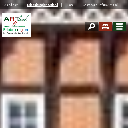
Sie sind hier:
Erlebnisregion Artland
Hotel
Gästehaus Hof im Artland