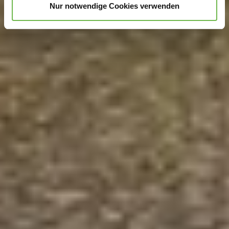
Nur notwendige Cookies verwenden
Hinweis auf Verarbeitung Ihrer auf dieser Webseite
erhobenen Daten in den USA durch Google und
YouTube:
Indem Sie auf "Gerne Alle annehmen" oder
Präferenzen, Statistiken oder Marketing ankreuzen und
auf „Auswahl manuell festlegen“ klicken, willigen Sie
zugleich gem. Art. 49 Abs. 1 S. 1 lit. a DSGVO ein, dass
Ihre Daten in den USA verarbeitet werden. Die USA
werden vom Europäischen Gerichtshof als ein Land mit
einem nach EU-Standards unzureichendem
Datenschutzniveau eingeschätzt. Es besteht
insbesondere das Risiko, dass Ihre Daten durch US-
Behörden, zu Kontroll- und zu Überwachungszwecken,
möglicherweise auch ohne Rechtsbehelfsmöglichkeiten,
verarbeitet werden können. Wenn Sie auf "Auswahl
manuell festlegen" klicken und keine der optionalen
Boxen (Präferenzen, Statistiken oder Marketing
ausgewählt haben, findet die vorgehend beschriebene
Übermittlung nicht statt. Weitere Informationen erhalten
Sie in unseren Datenschutzhinweisen.
Ausführlich informieren wir Sie darüber gerne hier: