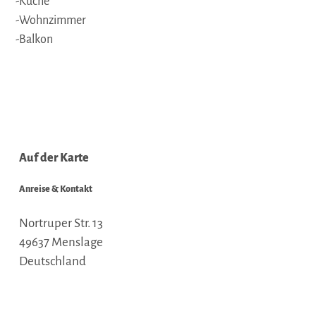
-Küche
-Wohnzimmer
-Balkon
Auf der Karte
Anreise & Kontakt
Nortruper Str. 13
49637
Menslage
Deutschland
Tel.:
05436-244