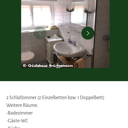
© Gästehaus Brüggemann
© Gäst
2 Schlafzimmer (2 Einzelbetten bzw. 1 Doppelbett)
Weitere Räume:
-Badezimmer
-Gäste-WC