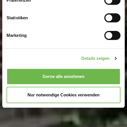
Präferenzen
Informationen über Ihre geografische Lage
erfassen, welche bis auf einige Meter genau sein
können
Statistiken
Ihr Gerät durch aktives Scannen nach
bestimmten Merkmalen (Fingerprinting) identifizieren
Marketing
Erfahren Sie mehr darüber, wie Ihre persönlichen Daten
verarbeitet werden, und legen Sie Ihre Präferenzen im
Abschnitt Einzelheiten
fest.
Details zeigen
Wir verwenden Cookies, um Inhalte und Anzeigen zu
personalisieren, Funktionen für soziale Medien anbieten
Gerne alle annehmen
zu können und die Zugriffe auf unsere Website zu
analysieren.
Danke, dass Sie uns in unserer Arbeit
unterstützen!
Nur notwendige Cookies verwenden
Hinweis auf Verarbeitung Ihrer auf dieser Webseite
erhobenen Daten in den USA durch Google und
YouTube:
Indem Sie auf "Gerne Alle annehmen" oder
Präferenzen, Statistiken oder Marketing ankreuzen und
auf „Auswahl manuell festlegen“ klicken, willigen Sie