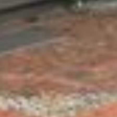
zugleich gem. Art. 49 Abs. 1 S. 1 lit. a DSGVO ein, dass
Ihre Daten in den USA verarbeitet werden. Die USA
werden vom Europäischen Gerichtshof als ein Land mit
einem nach EU-Standards unzureichendem
Datenschutzniveau eingeschätzt. Es besteht
insbesondere das Risiko, dass Ihre Daten durch US-
Behörden, zu Kontroll- und zu Überwachungszwecken,
möglicherweise auch ohne Rechtsbehelfsmöglichkeiten,
verarbeitet werden können. Wenn Sie auf "Auswahl
manuell festlegen" klicken und keine der optionalen
Boxen (Präferenzen, Statistiken oder Marketing
ausgewählt haben, findet die vorgehend beschriebene
Übermittlung nicht statt. Weitere Informationen erhalten
Sie in unseren Datenschutzhinweisen.
Ausführlich informieren wir Sie darüber gerne hier:
Datenschutz
|
Impressum