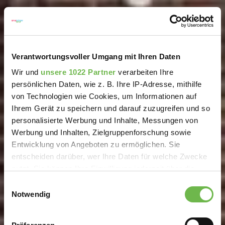
Verantwortungsvoller Umgang mit Ihren Daten
Wir und
unsere 1022 Partner
verarbeiten Ihre
persönlichen Daten, wie z. B. Ihre IP-Adresse, mithilfe
von Technologien wie Cookies, um Informationen auf
Ihrem Gerät zu speichern und darauf zuzugreifen und so
personalisierte Werbung und Inhalte, Messungen von
Werbung und Inhalten, Zielgruppenforschung sowie
Entwicklung von Angeboten zu ermöglichen. Sie
entscheiden darüber, wer Ihre Daten für welche Zwecke
nutzt. Sie können Ihre Einwilligung jederzeit über die
Cookie-Erklärung oder durch Klicken auf das Privacy
Einwilligungsauswahl
Trigger Symbol ändern oder widerrufen
Notwendig
Wenn Sie es erlauben, würden wir auch gerne: