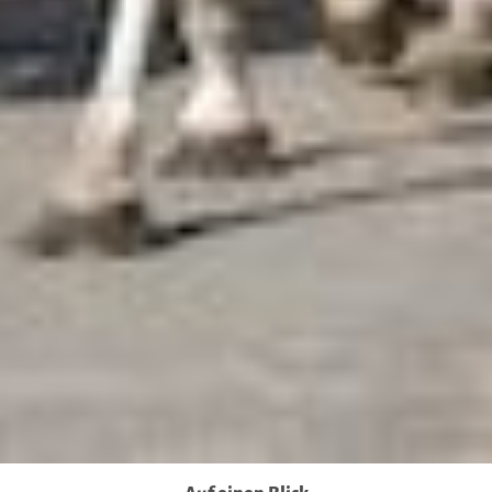
Datenschutzniveau eingeschätzt. Es besteht
insbesondere das Risiko, dass Ihre Daten durch US-
Behörden, zu Kontroll- und zu Überwachungszwecken,
möglicherweise auch ohne Rechtsbehelfsmöglichkeiten,
verarbeitet werden können. Wenn Sie auf "Auswahl
manuell festlegen" klicken und keine der optionalen
Boxen (Präferenzen, Statistiken oder Marketing
ausgewählt haben, findet die vorgehend beschriebene
Übermittlung nicht statt. Weitere Informationen erhalten
Sie in unseren Datenschutzhinweisen.
Ausführlich informieren wir Sie darüber gerne hier:
Datenschutz
|
Impressum