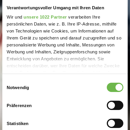
Verantwortungsvoller Umgang mit Ihren Daten
Wir und
unsere 1022 Partner
verarbeiten Ihre
persönlichen Daten, wie z. B. Ihre IP-Adresse, mithilfe
von Technologien wie Cookies, um Informationen auf
Ihrem Gerät zu speichern und darauf zuzugreifen und so
personalisierte Werbung und Inhalte, Messungen von
Werbung und Inhalten, Zielgruppenforschung sowie
Entwicklung von Angeboten zu ermöglichen. Sie
entscheiden darüber, wer Ihre Daten für welche Zwecke
nutzt. Sie können Ihre Einwilligung jederzeit über die
Cookie-Erklärung oder durch Klicken auf das Privacy
Einwilligungsauswahl
Trigger Symbol ändern oder widerrufen
Notwendig
Wenn Sie es erlauben, würden wir auch gerne:
Präferenzen
Informationen über Ihre geografische Lage
erfassen, welche bis auf einige Meter genau sein
können
Statistiken
Ihr Gerät durch aktives Scannen nach