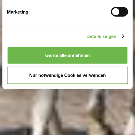
bestimmten Merkmalen (Fingerprinting) identifizieren
Marketing
Erfahren Sie mehr darüber, wie Ihre persönlichen Daten
verarbeitet werden, und legen Sie Ihre Präferenzen im
Abschnitt Einzelheiten
fest.
Details zeigen
Wir verwenden Cookies, um Inhalte und Anzeigen zu
personalisieren, Funktionen für soziale Medien anbieten
Gerne alle annehmen
zu können und die Zugriffe auf unsere Website zu
analysieren.
Danke, dass Sie uns in unserer Arbeit
unterstützen!
Nur notwendige Cookies verwenden
Hinweis auf Verarbeitung Ihrer auf dieser Webseite
erhobenen Daten in den USA durch Google und
YouTube:
Indem Sie auf "Gerne Alle annehmen" oder
Präferenzen, Statistiken oder Marketing ankreuzen und
auf „Auswahl manuell festlegen“ klicken, willigen Sie
zugleich gem. Art. 49 Abs. 1 S. 1 lit. a DSGVO ein, dass
Ihre Daten in den USA verarbeitet werden. Die USA
werden vom Europäischen Gerichtshof als ein Land mit
einem nach EU-Standards unzureichendem