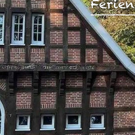
Ferie
unserer Arbeit unterstüt
Hinweis auf Verarbeitun
und YouTube:
Indem Sie 
ankreuzen und auf „Auswahl 
a DSGVO ein, dass Ihre D
Gerichtshof als ein Land
eingeschätzt. Es besteht 
und zu Überwachungszweck
werden können. Wenn Sie a
(Präferenzen, Statistiken
Übermittlung nicht statt. 
Ausführlich informieren wi