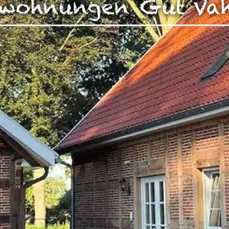
nwohnungen Gut Va
zen!
g Ihrer auf dieser Webseite erhobenen Daten in den USA du
auf "Gerne Alle annehmen" oder Präferenzen, Statistiken oder M
manuell festlegen“ klicken, willigen Sie zugleich gem. Art. 49 Ab
aten in den USA verarbeitet werden. Die USA werden vom Euro
 mit einem nach EU-Standards unzureichendem Datenschutznive
insbesondere das Risiko, dass Ihre Daten durch US-Behörden, zu
en, möglicherweise auch ohne Rechtsbehelfsmöglichkeiten, ve
uf "Auswahl manuell festlegen" klicken und keine der optional
 oder Marketing ausgewählt haben, findet die vorgehend beschrie
Weitere Informationen erhalten Sie in unseren Datenschutzhinwei
r Sie darüber gerne hier:
Datenschutz
|
Impressum