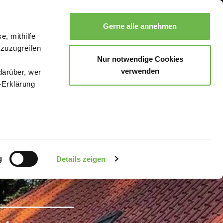
Gerne alle annehmen
e, mithilfe
Suche
Buchen
Menü
 zuzugreifen
Nur notwendige Cookies
verwenden
darüber, wer
-Erklärung
enau sein
fizieren
g
Details zeigen
Ihre
le Medien
uns in