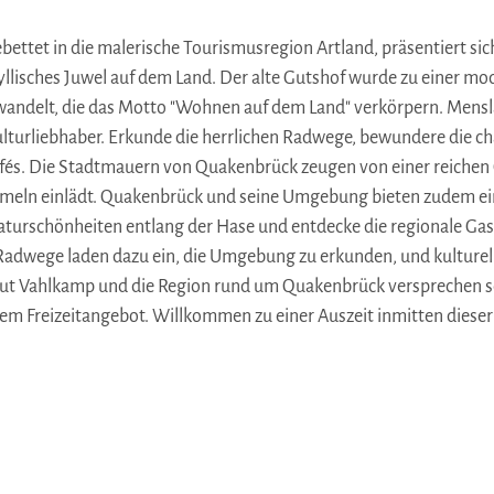
ettet in die malerische Tourismusregion Artland, präsentiert si
dyllisches Juwel auf dem Land. Der alte Gutshof wurde zu einer m
delt, die das Motto "Wohnen auf dem Land" verkörpern. Menslag
 Kulturliebhaber. Erkunde die herrlichen Radwege, bewundere die
afés. Die Stadtmauern von Quakenbrück zeugen von einer reichen 
meln einlädt. Quakenbrück und seine Umgebung bieten zudem ein
Naturschönheiten entlang der Hase und entdecke die regionale Ga
dwege laden dazu ein, die Umgebung zu erkunden, und kulturell
ut Vahlkamp und die Region rund um Quakenbrück versprechen 
em Freizeitangebot. Willkommen zu einer Auszeit inmitten dieser