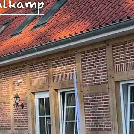
hlkamp
rch Google
arketing
s. 1 S. 1 lit.
päischen
au
 Kontroll-
rarbeitet
en Boxen
bene
sen.