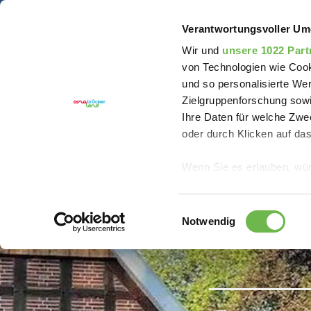
Sie sind hier:
Erlebnisregion Artland
Hotel
Feri
Verantwortungsvoller Um
Wir und
unsere 1022 Part
von Technologien wie Cook
und so personalisierte We
Zielgruppenforschung sowi
Ihre Daten für welche Zwec
oder durch Klicken auf da
Wenn Sie es erlauben, wür
Informationen über
können
Einwilligungsauswahl
Ihr Gerät durch ak
Notwendig
Erfahren Sie mehr darüber,
Präferenzen im
Abschnitt
Wir verwenden Cookies, um
anbieten zu können und di