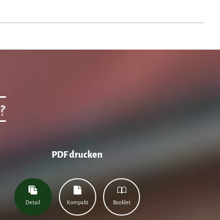
?
PDF drucken
Detail
Kompakt
Booklet