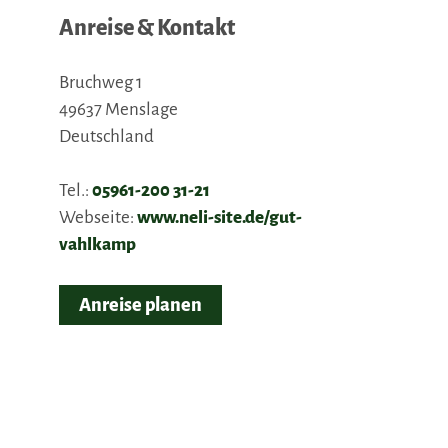
Anreise & Kontakt
Bruchweg 1
49637
Menslage
Deutschland
Tel.:
05961-200 31-21
Webseite:
www.neli-site.de/gut-
vahlkamp
Anreise planen