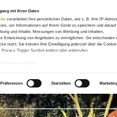
enwohnungen Gut Vahlkamp
gang mit Ihren Daten
ner
verarbeiten Ihre persönlichen Daten, wie z. B. Ihre IP-Adress
ies, um Informationen auf Ihrem Gerät zu speichern und darauf
rbung und Inhalte, Messungen von Werbung und Inhalten,
e Entwicklung von Angeboten zu ermöglichen. Sie entscheiden 
ke nutzt. Sie können Ihre Einwilligung jederzeit über die Cookie
s Privacy Trigger Symbol ändern oder widerrufen
den wir auch gerne:
 Ihre geografische Lage erfassen, welche bis auf einige Meter g
tives Scannen nach bestimmten Merkmalen (Fingerprinting) identi
Präferenzen
Statistiken
Marketin
 wie Ihre persönlichen Daten verarbeitet werden, und legen Sie 
 Einzelheiten
fest.
 Inhalte und Anzeigen zu personalisieren, Funktionen für sozia
e Zugriffe auf unsere Website zu analysieren.
Danke, dass Sie 