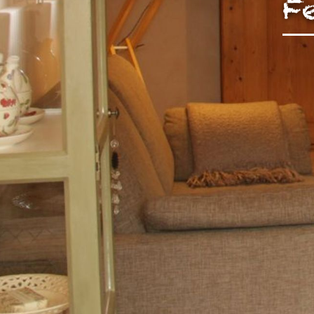
F
unserer Arbeit unterstüt
Hinweis auf Verarbeitun
und YouTube:
Indem Sie 
ankreuzen und auf „Auswahl 
a DSGVO ein, dass Ihre D
Gerichtshof als ein Land
eingeschätzt. Es besteht 
und zu Überwachungszweck
werden können. Wenn Sie a
(Präferenzen, Statistiken
Übermittlung nicht statt. 
Ausführlich informieren wi