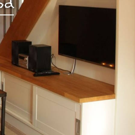
od
rch Google
arketing
s. 1 S. 1 lit.
päischen
au
 Kontroll-
rarbeitet
en Boxen
bene
sen.