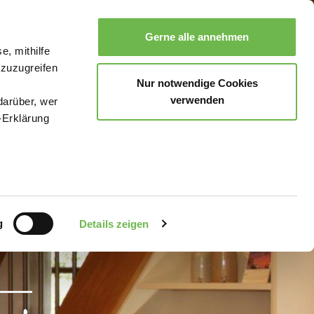
Gerne alle annehmen
e, mithilfe
Suche
Buchen
Menü
 zuzugreifen
Nur notwendige Cookies
verwenden
darüber, wer
-Erklärung
enau sein
fizieren
g
Details zeigen
Ihre
le Medien
uns in