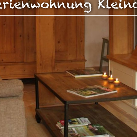
erienwohnung Klein
zen!
g Ihrer auf dieser Webseite erhobenen Daten in den USA du
auf "Gerne Alle annehmen" oder Präferenzen, Statistiken oder M
manuell festlegen“ klicken, willigen Sie zugleich gem. Art. 49 Ab
aten in den USA verarbeitet werden. Die USA werden vom Euro
 mit einem nach EU-Standards unzureichendem Datenschutznive
insbesondere das Risiko, dass Ihre Daten durch US-Behörden, zu
en, möglicherweise auch ohne Rechtsbehelfsmöglichkeiten, ve
uf "Auswahl manuell festlegen" klicken und keine der optional
 oder Marketing ausgewählt haben, findet die vorgehend beschrie
Weitere Informationen erhalten Sie in unseren Datenschutzhinwei
r Sie darüber gerne hier:
Datenschutz
|
Impressum