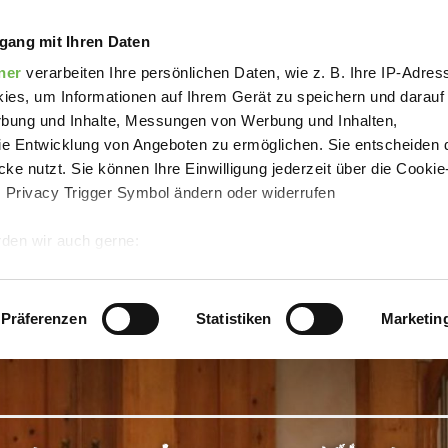
enwohnung Kleinod
gang mit Ihren Daten
ner
verarbeiten Ihre persönlichen Daten, wie z. B. Ihre IP-Adress
ies, um Informationen auf Ihrem Gerät zu speichern und darauf
rbung und Inhalte, Messungen von Werbung und Inhalten,
e Entwicklung von Angeboten zu ermöglichen. Sie entscheiden 
ke nutzt. Sie können Ihre Einwilligung jederzeit über die Cookie
s Privacy Trigger Symbol ändern oder widerrufen
den wir auch gerne:
 Ihre geografische Lage erfassen, welche bis auf einige Meter g
tives Scannen nach bestimmten Merkmalen (Fingerprinting) identi
Präferenzen
Statistiken
Marketin
 wie Ihre persönlichen Daten verarbeitet werden, und legen Sie 
 Einzelheiten
fest.
 Inhalte und Anzeigen zu personalisieren, Funktionen für sozia
e Zugriffe auf unsere Website zu analysieren.
Danke, dass Sie 