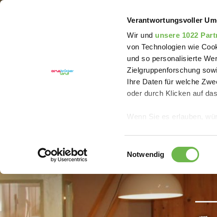
Sie sind hier:
Erlebnisregion Artland
Hotel
Feri
Verantwortungsvoller Um
Wir und
unsere 1022 Part
von Technologien wie Cook
und so personalisierte We
Zielgruppenforschung sowi
Ihre Daten für welche Zwec
oder durch Klicken auf da
Wenn Sie es erlauben, wür
Informationen über
können
Einwilligungsauswahl
Ihr Gerät durch ak
Notwendig
Erfahren Sie mehr darüber,
Präferenzen im
Abschnitt
Wir verwenden Cookies, um
anbieten zu können und di