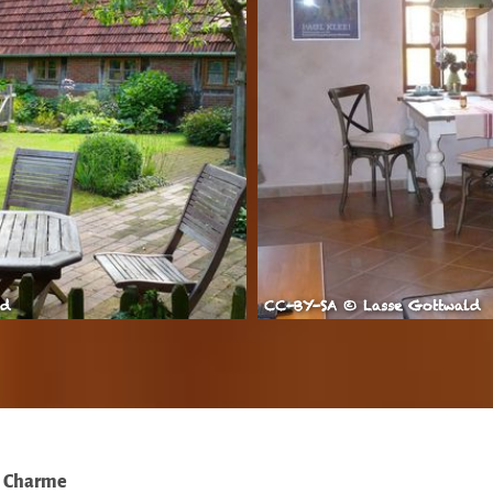
ld
CC-BY-SA © Lasse Gottwald
m Charme