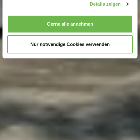
Details zeigen
Wir verwenden Cookies, um Inhalte und Anzeigen zu
personalisieren, Funktionen für soziale Medien anbieten
Gerne alle annehmen
zu können und die Zugriffe auf unsere Website zu
analysieren.
Danke, dass Sie uns in unserer Arbeit
unterstützen!
Nur notwendige Cookies verwenden
Hinweis auf Verarbeitung Ihrer auf dieser Webseite
erhobenen Daten in den USA durch Google und
YouTube:
Indem Sie auf "Gerne Alle annehmen" oder
Präferenzen, Statistiken oder Marketing ankreuzen und
auf „Auswahl manuell festlegen“ klicken, willigen Sie
zugleich gem. Art. 49 Abs. 1 S. 1 lit. a DSGVO ein, dass
Ihre Daten in den USA verarbeitet werden. Die USA
werden vom Europäischen Gerichtshof als ein Land mit
einem nach EU-Standards unzureichendem
Datenschutzniveau eingeschätzt. Es besteht
insbesondere das Risiko, dass Ihre Daten durch US-
Behörden, zu Kontroll- und zu Überwachungszwecken,
möglicherweise auch ohne Rechtsbehelfsmöglichkeiten,
verarbeitet werden können. Wenn Sie auf "Auswahl