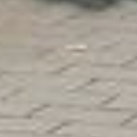
manuell festlegen" klicken und keine der optionalen
Boxen (Präferenzen, Statistiken oder Marketing
ausgewählt haben, findet die vorgehend beschriebene
Übermittlung nicht statt. Weitere Informationen erhalten
Sie in unseren Datenschutzhinweisen.
Ausführlich informieren wir Sie darüber gerne hier:
Datenschutz
|
Impressum