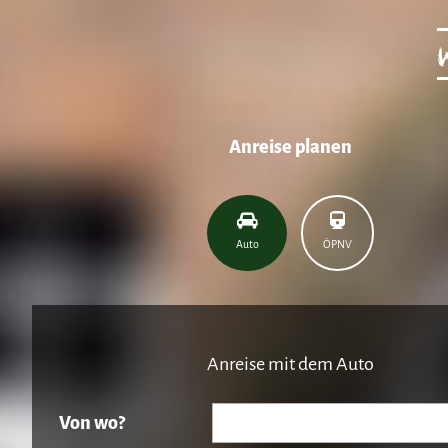
Anreise planen
Auto
ÖPNV
Anreise mit dem Auto
Von wo?