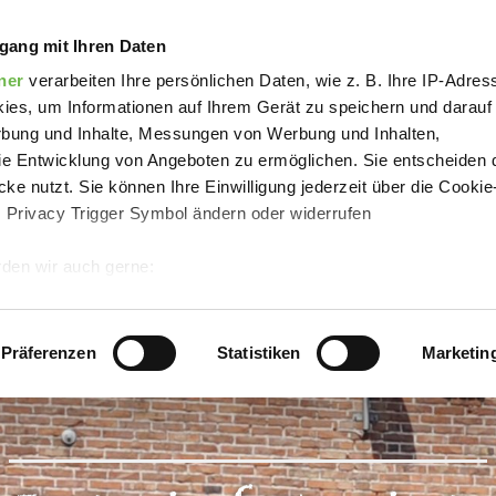
enhof Nyenhuis
gang mit Ihren Daten
ner
verarbeiten Ihre persönlichen Daten, wie z. B. Ihre IP-Adress
ies, um Informationen auf Ihrem Gerät zu speichern und darauf
rbung und Inhalte, Messungen von Werbung und Inhalten,
e Entwicklung von Angeboten zu ermöglichen. Sie entscheiden 
ke nutzt. Sie können Ihre Einwilligung jederzeit über die Cookie
s Privacy Trigger Symbol ändern oder widerrufen
den wir auch gerne:
 Ihre geografische Lage erfassen, welche bis auf einige Meter g
tives Scannen nach bestimmten Merkmalen (Fingerprinting) identi
Präferenzen
Statistiken
Marketin
 wie Ihre persönlichen Daten verarbeitet werden, und legen Sie 
 Einzelheiten
fest.
 Inhalte und Anzeigen zu personalisieren, Funktionen für sozia
e Zugriffe auf unsere Website zu analysieren.
Danke, dass Sie 