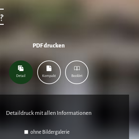
?
PDF drucken
Detail
Kompakt
Booklet
Detaildruck mit allen Informationen
ohne Bildergalerie