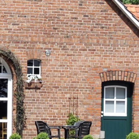
rch Google
arketing
s. 1 S. 1 lit.
päischen
au
 Kontroll-
rarbeitet
en Boxen
bene
sen.