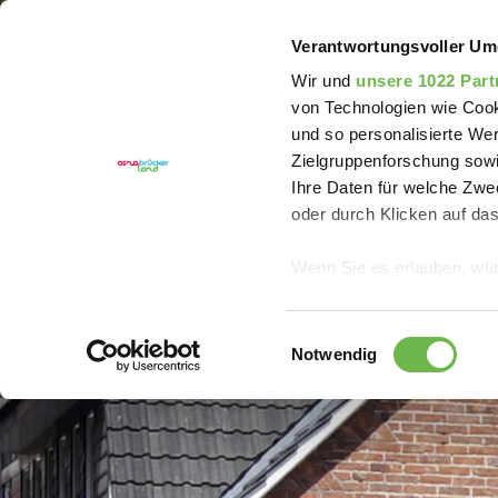
Sie sind hier:
Erlebnisregion Artland
Hotel
Feri
Verantwortungsvoller Um
Wir und
unsere 1022 Part
von Technologien wie Cook
und so personalisierte We
Zielgruppenforschung sowi
Ihre Daten für welche Zwec
oder durch Klicken auf da
Wenn Sie es erlauben, wür
Informationen über
können
Einwilligungsauswahl
Ihr Gerät durch ak
Notwendig
Erfahren Sie mehr darüber,
Präferenzen im
Abschnitt
Wir verwenden Cookies, um
anbieten zu können und di