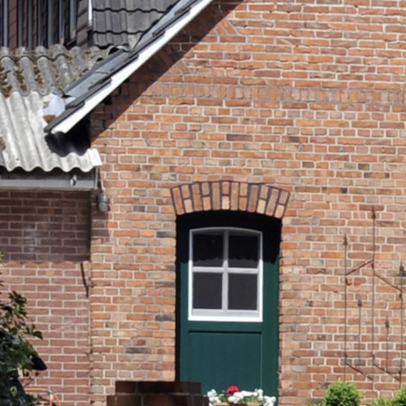
unserer Arbeit unterstüt
Hinweis auf Verarbeitun
und YouTube:
Indem Sie 
ankreuzen und auf „Auswahl 
a DSGVO ein, dass Ihre D
Gerichtshof als ein Land
eingeschätzt. Es besteht 
und zu Überwachungszweck
werden können. Wenn Sie a
(Präferenzen, Statistiken
Übermittlung nicht statt. 
Ausführlich informieren wi