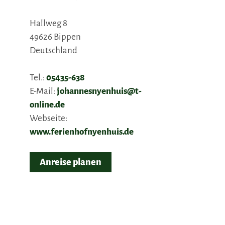
Hallweg 8
49626
Bippen
Deutschland
Tel.:
05435-638
E-Mail:
johannesnyenhuis@t-
online.de
Webseite:
www.ferienhofnyenhuis.de
Anreise planen