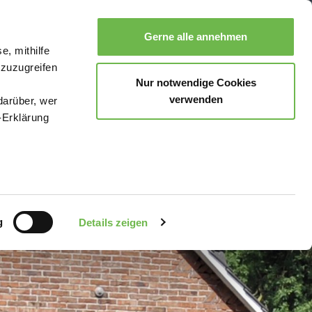
Gerne alle annehmen
e, mithilfe
Suche
Buchen
Menü
 zuzugreifen
Nur notwendige Cookies
verwenden
darüber, wer
-Erklärung
enau sein
fizieren
g
Details zeigen
Ihre
le Medien
uns in