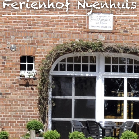
Ferienhof Nyenhuis
zen!
g Ihrer auf dieser Webseite erhobenen Daten in den USA du
auf "Gerne Alle annehmen" oder Präferenzen, Statistiken oder M
manuell festlegen“ klicken, willigen Sie zugleich gem. Art. 49 Ab
aten in den USA verarbeitet werden. Die USA werden vom Euro
 mit einem nach EU-Standards unzureichendem Datenschutznive
insbesondere das Risiko, dass Ihre Daten durch US-Behörden, zu
en, möglicherweise auch ohne Rechtsbehelfsmöglichkeiten, ve
uf "Auswahl manuell festlegen" klicken und keine der optional
 oder Marketing ausgewählt haben, findet die vorgehend beschrie
Weitere Informationen erhalten Sie in unseren Datenschutzhinwei
r Sie darüber gerne hier:
Datenschutz
|
Impressum