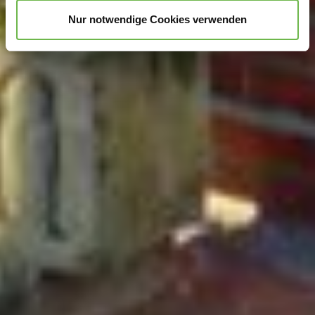
unterstützen!
Nur notwendige Cookies verwenden
Hinweis auf Verarbeitung Ihrer auf dieser Webseite
erhobenen Daten in den USA durch Google und
YouTube:
Indem Sie auf "Gerne Alle annehmen" oder
Präferenzen, Statistiken oder Marketing ankreuzen und
auf „Auswahl manuell festlegen“ klicken, willigen Sie
zugleich gem. Art. 49 Abs. 1 S. 1 lit. a DSGVO ein, dass
Ihre Daten in den USA verarbeitet werden. Die USA
werden vom Europäischen Gerichtshof als ein Land mit
einem nach EU-Standards unzureichendem
Datenschutzniveau eingeschätzt. Es besteht
insbesondere das Risiko, dass Ihre Daten durch US-
Behörden, zu Kontroll- und zu Überwachungszwecken,
möglicherweise auch ohne Rechtsbehelfsmöglichkeiten,
verarbeitet werden können. Wenn Sie auf "Auswahl
manuell festlegen" klicken und keine der optionalen
Boxen (Präferenzen, Statistiken oder Marketing
ausgewählt haben, findet die vorgehend beschriebene
Übermittlung nicht statt. Weitere Informationen erhalten
Sie in unseren Datenschutzhinweisen.