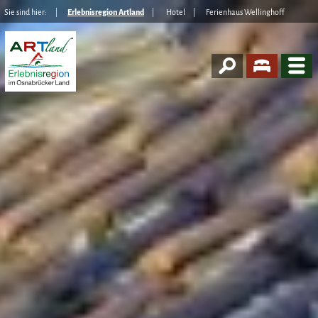
Sie sind hier:
Erlebnisregion Artland
Hotel
Ferienhaus Wellinghoff