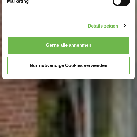
Marketing
Erfahren Sie mehr darüber, wie Ihre persönlichen Daten
verarbeitet werden, und legen Sie Ihre Präferenzen im
Abschnitt Einzelheiten
fest.
Details zeigen
Wir verwenden Cookies, um Inhalte und Anzeigen zu
personalisieren, Funktionen für soziale Medien anbieten
Gerne alle annehmen
zu können und die Zugriffe auf unsere Website zu
analysieren.
Danke, dass Sie uns in unserer Arbeit
unterstützen!
Nur notwendige Cookies verwenden
Hinweis auf Verarbeitung Ihrer auf dieser Webseite
erhobenen Daten in den USA durch Google und
YouTube:
Indem Sie auf "Gerne Alle annehmen" oder
Präferenzen, Statistiken oder Marketing ankreuzen und
auf „Auswahl manuell festlegen“ klicken, willigen Sie
zugleich gem. Art. 49 Abs. 1 S. 1 lit. a DSGVO ein, dass
Ihre Daten in den USA verarbeitet werden. Die USA
werden vom Europäischen Gerichtshof als ein Land mit
einem nach EU-Standards unzureichendem
Datenschutzniveau eingeschätzt. Es besteht
insbesondere das Risiko, dass Ihre Daten durch US-