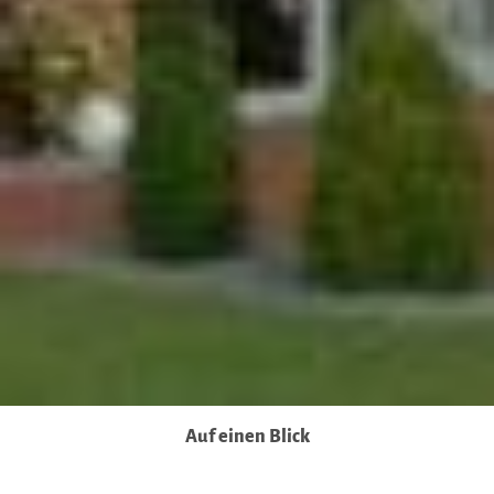
Behörden, zu Kontroll- und zu Überwachungszwecken,
möglicherweise auch ohne Rechtsbehelfsmöglichkeiten,
verarbeitet werden können. Wenn Sie auf "Auswahl
manuell festlegen" klicken und keine der optionalen
Boxen (Präferenzen, Statistiken oder Marketing
ausgewählt haben, findet die vorgehend beschriebene
Übermittlung nicht statt. Weitere Informationen erhalten
Sie in unseren Datenschutzhinweisen.
Ausführlich informieren wir Sie darüber gerne hier:
Datenschutz
|
Impressum
Auf einen Blick