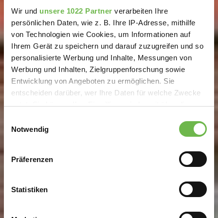
Wir und
unsere 1022 Partner
verarbeiten Ihre
persönlichen Daten, wie z. B. Ihre IP-Adresse, mithilfe
von Technologien wie Cookies, um Informationen auf
Ihrem Gerät zu speichern und darauf zuzugreifen und so
personalisierte Werbung und Inhalte, Messungen von
Werbung und Inhalten, Zielgruppenforschung sowie
Entwicklung von Angeboten zu ermöglichen. Sie
entscheiden darüber, wer Ihre Daten für welche Zwecke
nutzt. Sie können Ihre Einwilligung jederzeit über die
Cookie-Erklärung oder durch Klicken auf das Privacy
Einwilligungsauswahl
Trigger Symbol ändern oder widerrufen
Notwendig
Wenn Sie es erlauben, würden wir auch gerne:
Präferenzen
Informationen über Ihre geografische Lage
erfassen, welche bis auf einige Meter genau sein
können
Statistiken
Ihr Gerät durch aktives Scannen nach
bestimmten Merkmalen (Fingerprinting) identifizieren