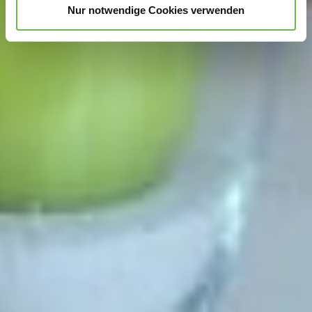
Nur notwendige Cookies verwenden
Hinweis auf Verarbeitung Ihrer auf dieser Webseite
erhobenen Daten in den USA durch Google und
YouTube:
Indem Sie auf "Gerne Alle annehmen" oder
Präferenzen, Statistiken oder Marketing ankreuzen und
auf „Auswahl manuell festlegen“ klicken, willigen Sie
zugleich gem. Art. 49 Abs. 1 S. 1 lit. a DSGVO ein, dass
Ihre Daten in den USA verarbeitet werden. Die USA
werden vom Europäischen Gerichtshof als ein Land mit
einem nach EU-Standards unzureichendem
Datenschutzniveau eingeschätzt. Es besteht
insbesondere das Risiko, dass Ihre Daten durch US-
Behörden, zu Kontroll- und zu Überwachungszwecken,
möglicherweise auch ohne Rechtsbehelfsmöglichkeiten,
verarbeitet werden können. Wenn Sie auf "Auswahl
manuell festlegen" klicken und keine der optionalen
Boxen (Präferenzen, Statistiken oder Marketing
ausgewählt haben, findet die vorgehend beschriebene
Übermittlung nicht statt. Weitere Informationen erhalten
Sie in unseren Datenschutzhinweisen.
Ausführlich informieren wir Sie darüber gerne hier: