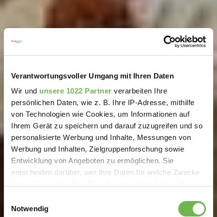
Verantwortungsvoller Umgang mit Ihren Daten
Wir und
unsere 1022 Partner
verarbeiten Ihre
persönlichen Daten, wie z. B. Ihre IP-Adresse, mithilfe
von Technologien wie Cookies, um Informationen auf
Ihrem Gerät zu speichern und darauf zuzugreifen und so
personalisierte Werbung und Inhalte, Messungen von
Werbung und Inhalten, Zielgruppenforschung sowie
Entwicklung von Angeboten zu ermöglichen. Sie
entscheiden darüber, wer Ihre Daten für welche Zwecke
nutzt. Sie können Ihre Einwilligung jederzeit über die
Cookie-Erklärung oder durch Klicken auf das Privacy
Einwilligungsauswahl
Trigger Symbol ändern oder widerrufen
Notwendig