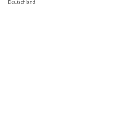
Deutschland
Tel.:
05433/9148531
E-Mail:
info@brunswinkel.de
Webseite:
www.brunswinkel.de
Anreise planen