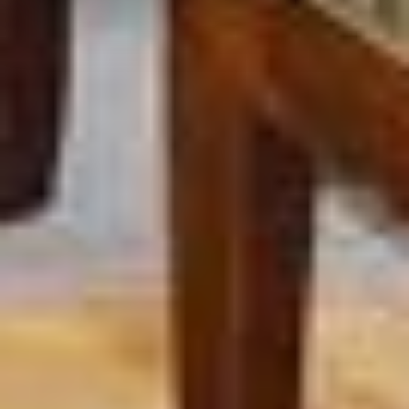
Präferenzen, Statistiken oder Marketing ankreuzen und
auf „Auswahl manuell festlegen“ klicken, willigen Sie
zugleich gem. Art. 49 Abs. 1 S. 1 lit. a DSGVO ein, dass
Ihre Daten in den USA verarbeitet werden. Die USA
werden vom Europäischen Gerichtshof als ein Land mit
einem nach EU-Standards unzureichendem
Datenschutzniveau eingeschätzt. Es besteht
insbesondere das Risiko, dass Ihre Daten durch US-
Behörden, zu Kontroll- und zu Überwachungszwecken,
möglicherweise auch ohne Rechtsbehelfsmöglichkeiten,
verarbeitet werden können. Wenn Sie auf "Auswahl
manuell festlegen" klicken und keine der optionalen
Boxen (Präferenzen, Statistiken oder Marketing
ausgewählt haben, findet die vorgehend beschriebene
Übermittlung nicht statt. Weitere Informationen erhalten
Sie in unseren Datenschutzhinweisen.
Ausführlich informieren wir Sie darüber gerne hier:
Datenschutz
|
Impressum