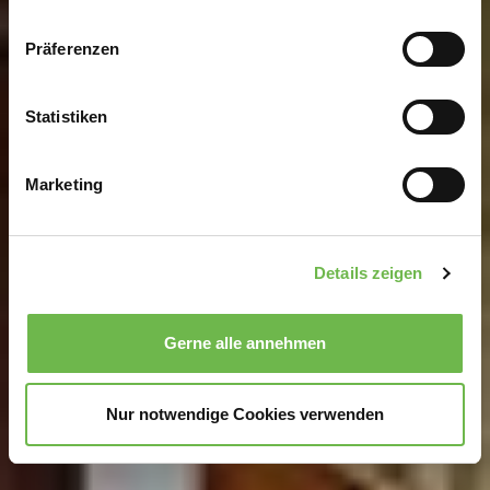
Wenn Sie es erlauben, würden wir auch gerne:
Präferenzen
Informationen über Ihre geografische Lage
erfassen, welche bis auf einige Meter genau sein
können
Statistiken
Ihr Gerät durch aktives Scannen nach
bestimmten Merkmalen (Fingerprinting) identifizieren
Marketing
Erfahren Sie mehr darüber, wie Ihre persönlichen Daten
verarbeitet werden, und legen Sie Ihre Präferenzen im
Abschnitt Einzelheiten
fest.
Details zeigen
Wir verwenden Cookies, um Inhalte und Anzeigen zu
personalisieren, Funktionen für soziale Medien anbieten
Gerne alle annehmen
zu können und die Zugriffe auf unsere Website zu
analysieren.
Danke, dass Sie uns in unserer Arbeit
unterstützen!
Nur notwendige Cookies verwenden
Hinweis auf Verarbeitung Ihrer auf dieser Webseite
erhobenen Daten in den USA durch Google und
YouTube:
Indem Sie auf "Gerne Alle annehmen" oder