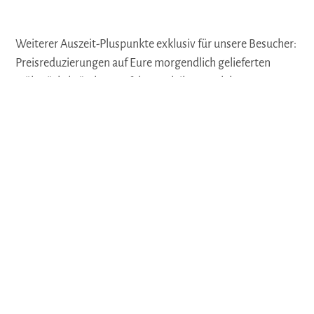
Weiterer Auszeit-Pluspunkte exklusiv für unsere Besucher:
Preisreduzierungen auf Eure morgendlich gelieferten
Frühstücksbrötchen, auf den Verleih von (Elektro)-
Fahrrädern, auf verschiedene Attraktionen wie z.B. die
Kartbahn und die Nutzung der benachbarten
Saunalandschaft.
Auf der Karte
Anreise & Kontakt
Barlager Straße 11
49597
Rieste
Deutschland