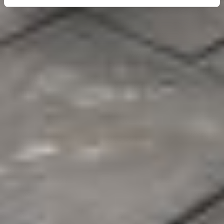
erhobenen Daten in den USA durch Google und
YouTube:
Indem Sie auf "Gerne Alle annehmen" oder
Präferenzen, Statistiken oder Marketing ankreuzen und
auf „Auswahl manuell festlegen“ klicken, willigen Sie
zugleich gem. Art. 49 Abs. 1 S. 1 lit. a DSGVO ein, dass
Ihre Daten in den USA verarbeitet werden. Die USA
werden vom Europäischen Gerichtshof als ein Land mit
einem nach EU-Standards unzureichendem
Datenschutzniveau eingeschätzt. Es besteht
insbesondere das Risiko, dass Ihre Daten durch US-
Behörden, zu Kontroll- und zu Überwachungszwecken,
möglicherweise auch ohne Rechtsbehelfsmöglichkeiten,
verarbeitet werden können. Wenn Sie auf "Auswahl
manuell festlegen" klicken und keine der optionalen
Boxen (Präferenzen, Statistiken oder Marketing
ausgewählt haben, findet die vorgehend beschriebene
Übermittlung nicht statt. Weitere Informationen erhalten
Sie in unseren Datenschutzhinweisen.
Ausführlich informieren wir Sie darüber gerne hier:
Datenschutz
|
Impressum