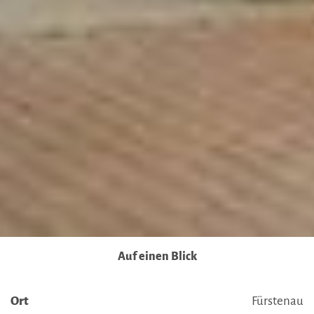
möglicherweise auch ohne Rechtsbehelfsmöglichkeiten,
verarbeitet werden können. Wenn Sie auf "Auswahl
manuell festlegen" klicken und keine der optionalen
Boxen (Präferenzen, Statistiken oder Marketing
ausgewählt haben, findet die vorgehend beschriebene
Übermittlung nicht statt. Weitere Informationen erhalten
Sie in unseren Datenschutzhinweisen.
Ausführlich informieren wir Sie darüber gerne hier:
Datenschutz
|
Impressum
Auf einen Blick
Ort
Fürstenau