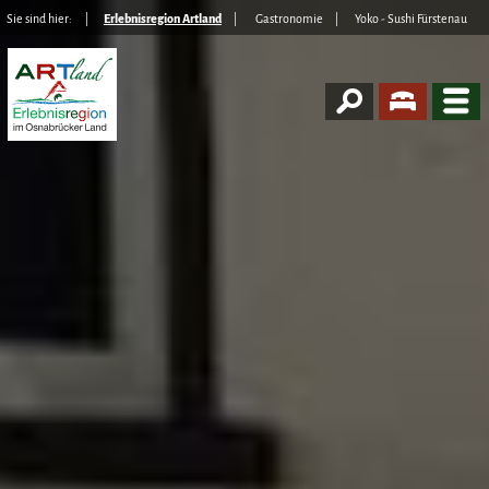
Sie sind hier:
Erlebnisregion Artland
Gastronomie
Yoko - Sushi Fürstenau