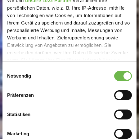
Wir und
unsere 1022 Partner
verarbeiten Ihre
persönlichen Daten, wie z. B. Ihre IP-Adresse, mithilfe
von Technologien wie Cookies, um Informationen auf
Ihrem Gerät zu speichern und darauf zuzugreifen und so
personalisierte Werbung und Inhalte, Messungen von
Werbung und Inhalten, Zielgruppenforschung sowie
Entwicklung von Angeboten zu ermöglichen. Sie
entscheiden darüber, wer Ihre Daten für welche Zwecke
nutzt. Sie können Ihre Einwilligung jederzeit über die
Cookie-Erklärung oder durch Klicken auf das Privacy
Einwilligungsauswahl
Trigger Symbol ändern oder widerrufen
Notwendig
Wenn Sie es erlauben, würden wir auch gerne:
Präferenzen
Informationen über Ihre geografische Lage
erfassen, welche bis auf einige Meter genau sein
können
Statistiken
Ihr Gerät durch aktives Scannen nach
bestimmten Merkmalen (Fingerprinting) identifizieren
Marketing
Erfahren Sie mehr darüber, wie Ihre persönlichen Daten