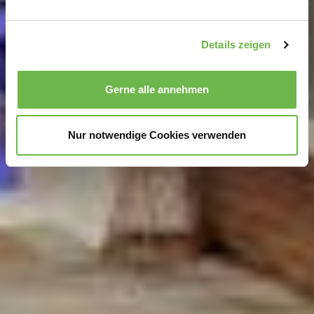
verarbeitet werden, und legen Sie Ihre Präferenzen im
Abschnitt Einzelheiten
fest.
Details zeigen
Wir verwenden Cookies, um Inhalte und Anzeigen zu
personalisieren, Funktionen für soziale Medien anbieten
Gerne alle annehmen
zu können und die Zugriffe auf unsere Website zu
analysieren.
Danke, dass Sie uns in unserer Arbeit
unterstützen!
Nur notwendige Cookies verwenden
Hinweis auf Verarbeitung Ihrer auf dieser Webseite
erhobenen Daten in den USA durch Google und
YouTube:
Indem Sie auf "Gerne Alle annehmen" oder
Präferenzen, Statistiken oder Marketing ankreuzen und
auf „Auswahl manuell festlegen“ klicken, willigen Sie
zugleich gem. Art. 49 Abs. 1 S. 1 lit. a DSGVO ein, dass
Ihre Daten in den USA verarbeitet werden. Die USA
werden vom Europäischen Gerichtshof als ein Land mit
einem nach EU-Standards unzureichendem
Datenschutzniveau eingeschätzt. Es besteht
insbesondere das Risiko, dass Ihre Daten durch US-
Behörden, zu Kontroll- und zu Überwachungszwecken,