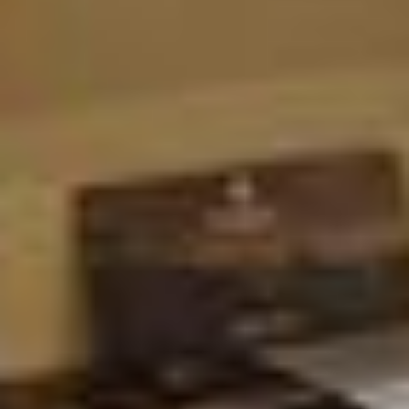
Datenschutzniveau eingeschätzt. Es besteht
insbesondere das Risiko, dass Ihre Daten durch US-
Behörden, zu Kontroll- und zu Überwachungszwecken,
möglicherweise auch ohne Rechtsbehelfsmöglichkeiten,
verarbeitet werden können. Wenn Sie auf "Auswahl
manuell festlegen" klicken und keine der optionalen
Boxen (Präferenzen, Statistiken oder Marketing
ausgewählt haben, findet die vorgehend beschriebene
Übermittlung nicht statt. Weitere Informationen erhalten
Sie in unseren Datenschutzhinweisen.
Ausführlich informieren wir Sie darüber gerne hier:
Datenschutz
|
Impressum