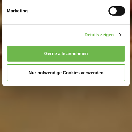
bestimmten Merkmalen (Fingerprinting) identifizieren
Marketing
Erfahren Sie mehr darüber, wie Ihre persönlichen Daten
verarbeitet werden, und legen Sie Ihre Präferenzen im
Abschnitt Einzelheiten
fest.
Details zeigen
Wir verwenden Cookies, um Inhalte und Anzeigen zu
personalisieren, Funktionen für soziale Medien anbieten
Gerne alle annehmen
zu können und die Zugriffe auf unsere Website zu
analysieren.
Danke, dass Sie uns in unserer Arbeit
unterstützen!
Nur notwendige Cookies verwenden
Hinweis auf Verarbeitung Ihrer auf dieser Webseite
erhobenen Daten in den USA durch Google und
YouTube:
Indem Sie auf "Gerne Alle annehmen" oder
Präferenzen, Statistiken oder Marketing ankreuzen und
auf „Auswahl manuell festlegen“ klicken, willigen Sie
zugleich gem. Art. 49 Abs. 1 S. 1 lit. a DSGVO ein, dass
Ihre Daten in den USA verarbeitet werden. Die USA
werden vom Europäischen Gerichtshof als ein Land mit
einem nach EU-Standards unzureichendem