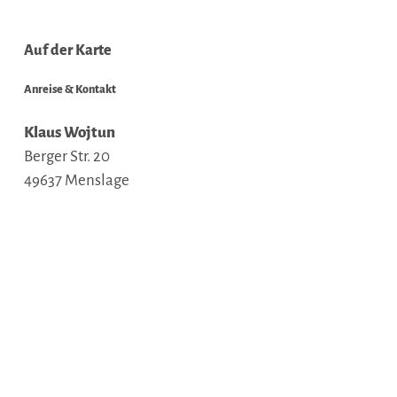
Auf der Karte
Anreise & Kontakt
Klaus Wojtun
Berger Str. 20
49637
Menslage
Deutschland
Tel.:
05437 / 779
Fax:
05437 / 9029702
E-Mail:
dialog@wojtun.com
Webseite:
www.wojtun.com
Anreise planen