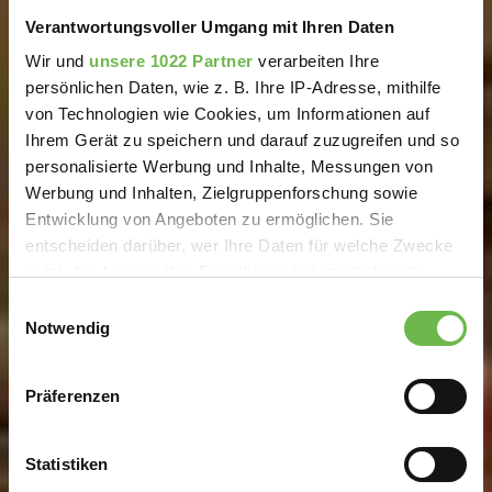
Verantwortungsvoller Umgang mit Ihren Daten
Wir und
unsere 1022 Partner
verarbeiten Ihre
persönlichen Daten, wie z. B. Ihre IP-Adresse, mithilfe
von Technologien wie Cookies, um Informationen auf
Ihrem Gerät zu speichern und darauf zuzugreifen und so
personalisierte Werbung und Inhalte, Messungen von
Werbung und Inhalten, Zielgruppenforschung sowie
Entwicklung von Angeboten zu ermöglichen. Sie
entscheiden darüber, wer Ihre Daten für welche Zwecke
nutzt. Sie können Ihre Einwilligung jederzeit über die
Cookie-Erklärung oder durch Klicken auf das Privacy
Einwilligungsauswahl
Trigger Symbol ändern oder widerrufen
Notwendig
Wenn Sie es erlauben, würden wir auch gerne:
Präferenzen
Informationen über Ihre geografische Lage
erfassen, welche bis auf einige Meter genau sein
können
Statistiken
Ihr Gerät durch aktives Scannen nach