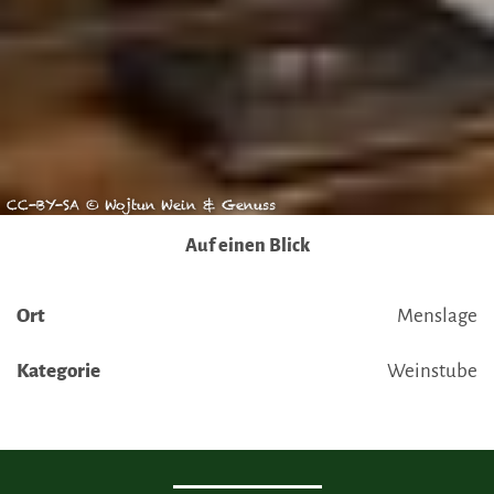
CC-BY-SA © Wojtun Wein & Genuss
Auf einen Blick
Ort
Menslage
Kategorie
Weinstube