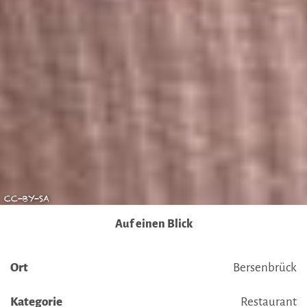
verarbeitet werden können. Wenn Sie auf "Auswahl
manuell festlegen" klicken und keine der optionalen
Boxen (Präferenzen, Statistiken oder Marketing
ausgewählt haben, findet die vorgehend beschriebene
Übermittlung nicht statt. Weitere Informationen erhalten
Sie in unseren Datenschutzhinweisen.
Ausführlich informieren wir Sie darüber gerne hier:
Datenschutz
|
Impressum
CC-BY-SA
Auf einen Blick
Ort
Bersenbrück
Kategorie
Restaurant