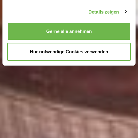
Abschnitt Einzelheiten
fest.
Details zeigen
Wir verwenden Cookies, um Inhalte und Anzeigen zu
personalisieren, Funktionen für soziale Medien anbieten
Gerne alle annehmen
zu können und die Zugriffe auf unsere Website zu
analysieren.
Danke, dass Sie uns in unserer Arbeit
unterstützen!
Nur notwendige Cookies verwenden
Hinweis auf Verarbeitung Ihrer auf dieser Webseite
erhobenen Daten in den USA durch Google und
YouTube:
Indem Sie auf "Gerne Alle annehmen" oder
Präferenzen, Statistiken oder Marketing ankreuzen und
auf „Auswahl manuell festlegen“ klicken, willigen Sie
zugleich gem. Art. 49 Abs. 1 S. 1 lit. a DSGVO ein, dass
Ihre Daten in den USA verarbeitet werden. Die USA
werden vom Europäischen Gerichtshof als ein Land mit
einem nach EU-Standards unzureichendem
Datenschutzniveau eingeschätzt. Es besteht
insbesondere das Risiko, dass Ihre Daten durch US-
Behörden, zu Kontroll- und zu Überwachungszwecken,
möglicherweise auch ohne Rechtsbehelfsmöglichkeiten,