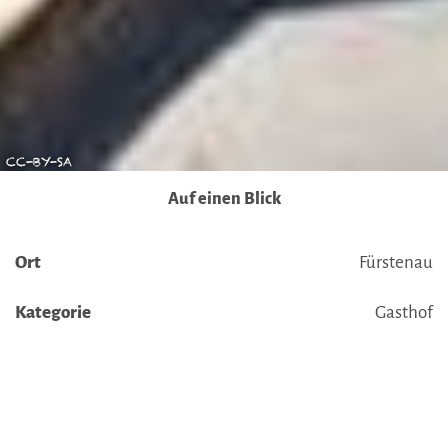
Übermittlung nicht statt. Weitere Informationen erhalten
Sie in unseren Datenschutzhinweisen.
Ausführlich informieren wir Sie darüber gerne hier:
Datenschutz
|
Impressum
CC-BY-SA
Auf einen Blick
Ort
Fürstenau
Kategorie
Gasthof