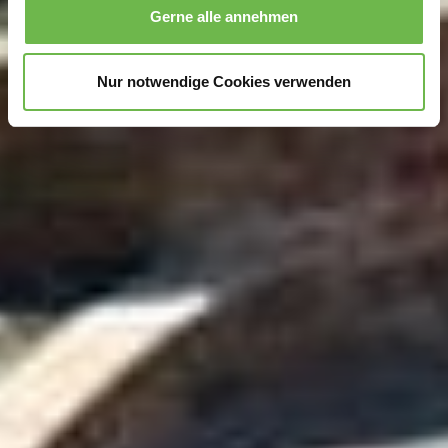
Gerne alle annehmen
zu können und die Zugriffe auf unsere Website zu
analysieren.
Danke, dass Sie uns in unserer Arbeit
unterstützen!
Nur notwendige Cookies verwenden
Hinweis auf Verarbeitung Ihrer auf dieser Webseite
erhobenen Daten in den USA durch Google und
YouTube:
Indem Sie auf "Gerne Alle annehmen" oder
Präferenzen, Statistiken oder Marketing ankreuzen und
auf „Auswahl manuell festlegen“ klicken, willigen Sie
zugleich gem. Art. 49 Abs. 1 S. 1 lit. a DSGVO ein, dass
Ihre Daten in den USA verarbeitet werden. Die USA
werden vom Europäischen Gerichtshof als ein Land mit
einem nach EU-Standards unzureichendem
Datenschutzniveau eingeschätzt. Es besteht
insbesondere das Risiko, dass Ihre Daten durch US-
Behörden, zu Kontroll- und zu Überwachungszwecken,
möglicherweise auch ohne Rechtsbehelfsmöglichkeiten,
verarbeitet werden können. Wenn Sie auf "Auswahl
manuell festlegen" klicken und keine der optionalen
Boxen (Präferenzen, Statistiken oder Marketing
ausgewählt haben, findet die vorgehend beschriebene