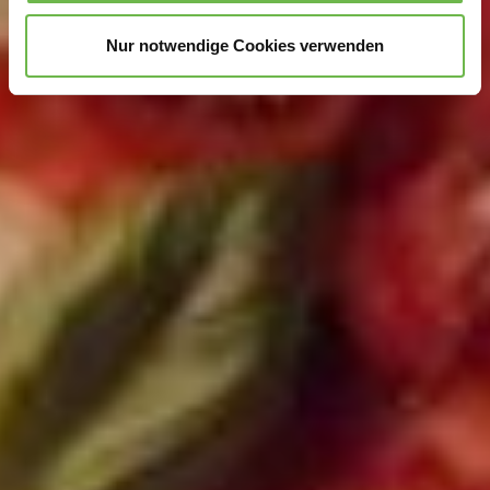
unterstützen!
Nur notwendige Cookies verwenden
Hinweis auf Verarbeitung Ihrer auf dieser Webseite
erhobenen Daten in den USA durch Google und
YouTube:
Indem Sie auf "Gerne Alle annehmen" oder
Präferenzen, Statistiken oder Marketing ankreuzen und
auf „Auswahl manuell festlegen“ klicken, willigen Sie
zugleich gem. Art. 49 Abs. 1 S. 1 lit. a DSGVO ein, dass
Ihre Daten in den USA verarbeitet werden. Die USA
werden vom Europäischen Gerichtshof als ein Land mit
einem nach EU-Standards unzureichendem
Datenschutzniveau eingeschätzt. Es besteht
insbesondere das Risiko, dass Ihre Daten durch US-
Behörden, zu Kontroll- und zu Überwachungszwecken,
möglicherweise auch ohne Rechtsbehelfsmöglichkeiten,
verarbeitet werden können. Wenn Sie auf "Auswahl
manuell festlegen" klicken und keine der optionalen
Boxen (Präferenzen, Statistiken oder Marketing
ausgewählt haben, findet die vorgehend beschriebene
Übermittlung nicht statt. Weitere Informationen erhalten
Sie in unseren Datenschutzhinweisen.