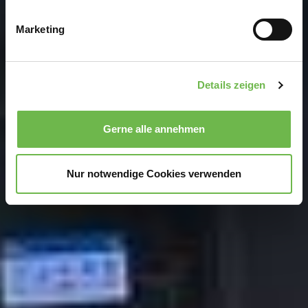
Ihr Gerät durch aktives Scannen nach
bestimmten Merkmalen (Fingerprinting) identifizieren
Marketing
Erfahren Sie mehr darüber, wie Ihre persönlichen Daten
verarbeitet werden, und legen Sie Ihre Präferenzen im
Abschnitt Einzelheiten
fest.
Details zeigen
Wir verwenden Cookies, um Inhalte und Anzeigen zu
personalisieren, Funktionen für soziale Medien anbieten
Gerne alle annehmen
zu können und die Zugriffe auf unsere Website zu
analysieren.
Danke, dass Sie uns in unserer Arbeit
unterstützen!
Nur notwendige Cookies verwenden
Hinweis auf Verarbeitung Ihrer auf dieser Webseite
erhobenen Daten in den USA durch Google und
YouTube:
Indem Sie auf "Gerne Alle annehmen" oder
Präferenzen, Statistiken oder Marketing ankreuzen und
auf „Auswahl manuell festlegen“ klicken, willigen Sie
zugleich gem. Art. 49 Abs. 1 S. 1 lit. a DSGVO ein, dass
Ihre Daten in den USA verarbeitet werden. Die USA
werden vom Europäischen Gerichtshof als ein Land mit
einem nach EU-Standards unzureichendem