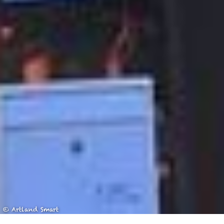
Datenschutzniveau eingeschätzt. Es besteht
insbesondere das Risiko, dass Ihre Daten durch US-
Behörden, zu Kontroll- und zu Überwachungszwecken,
möglicherweise auch ohne Rechtsbehelfsmöglichkeiten,
verarbeitet werden können. Wenn Sie auf "Auswahl
manuell festlegen" klicken und keine der optionalen
Boxen (Präferenzen, Statistiken oder Marketing
ausgewählt haben, findet die vorgehend beschriebene
Übermittlung nicht statt. Weitere Informationen erhalten
Sie in unseren Datenschutzhinweisen.
Ausführlich informieren wir Sie darüber gerne hier:
Datenschutz
|
Impressum
© Artland Smart