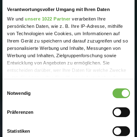
Verantwortungsvoller Umgang mit Ihren Daten
Wir und
unsere 1022 Partner
verarbeiten Ihre
persönlichen Daten, wie z. B. Ihre IP-Adresse, mithilfe
von Technologien wie Cookies, um Informationen auf
Ihrem Gerät zu speichern und darauf zuzugreifen und so
personalisierte Werbung und Inhalte, Messungen von
Werbung und Inhalten, Zielgruppenforschung sowie
Entwicklung von Angeboten zu ermöglichen. Sie
entscheiden darüber, wer Ihre Daten für welche Zwecke
nutzt. Sie können Ihre Einwilligung jederzeit über die
Cookie-Erklärung oder durch Klicken auf das Privacy
Einwilligungsauswahl
Trigger Symbol ändern oder widerrufen
Notwendig
Wenn Sie es erlauben, würden wir auch gerne:
Präferenzen
Informationen über Ihre geografische Lage
erfassen, welche bis auf einige Meter genau sein
können
Statistiken