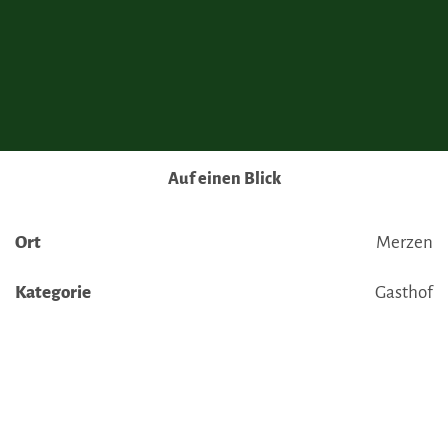
Sie in unseren Datenschutzhinweisen.
Ausführlich informieren wir Sie darüber gerne hier:
Datenschutz
|
Impressum
Auf einen Blick
Ort
Merzen
Kategorie
Gasthof