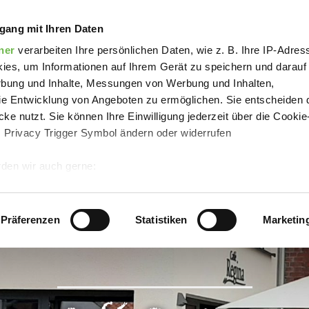
Café Regina
gang mit Ihren Daten
ner
verarbeiten Ihre persönlichen Daten, wie z. B. Ihre IP-Adress
ies, um Informationen auf Ihrem Gerät zu speichern und darauf
rbung und Inhalte, Messungen von Werbung und Inhalten,
e Entwicklung von Angeboten zu ermöglichen. Sie entscheiden 
ke nutzt. Sie können Ihre Einwilligung jederzeit über die Cookie
s Privacy Trigger Symbol ändern oder widerrufen
den wir auch gerne:
 Ihre geografische Lage erfassen, welche bis auf einige Meter g
tives Scannen nach bestimmten Merkmalen (Fingerprinting) identi
Präferenzen
Statistiken
Marketin
 wie Ihre persönlichen Daten verarbeitet werden, und legen Sie 
 Einzelheiten
fest.
 Inhalte und Anzeigen zu personalisieren, Funktionen für sozia
e Zugriffe auf unsere Website zu analysieren.
Danke, dass Sie 