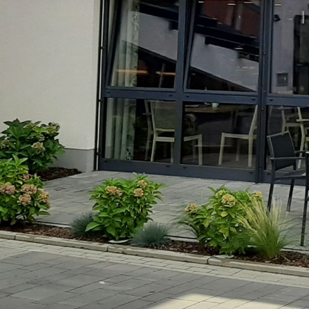
unserer Arbeit unterstüt
Hinweis auf Verarbeitun
und YouTube:
Indem Sie 
ankreuzen und auf „Auswahl 
a DSGVO ein, dass Ihre D
Gerichtshof als ein Land
eingeschätzt. Es besteht 
und zu Überwachungszweck
werden können. Wenn Sie a
(Präferenzen, Statistiken
Übermittlung nicht statt. 
Ausführlich informieren wi