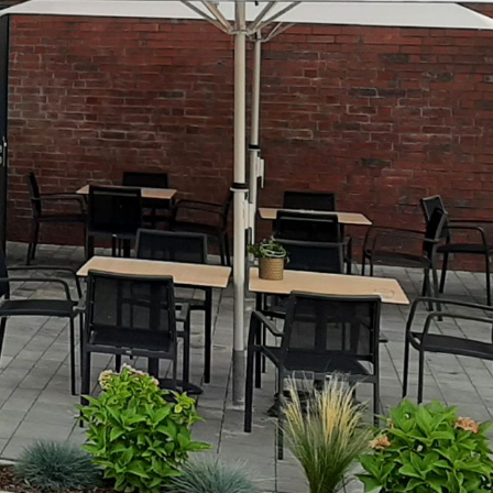
rch Google
arketing
s. 1 S. 1 lit.
päischen
au
 Kontroll-
rarbeitet
en Boxen
bene
sen.