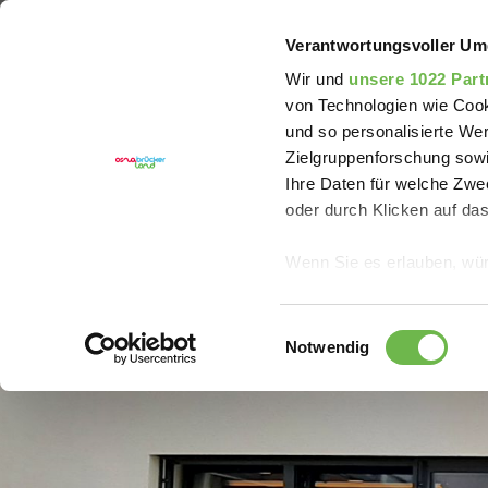
Sie sind hier:
Erlebnisregion Artland
Gastronomie
Verantwortungsvoller Um
Wir und
unsere 1022 Part
von Technologien wie Cook
und so personalisierte We
Zielgruppenforschung sowi
Ihre Daten für welche Zwec
oder durch Klicken auf da
Wenn Sie es erlauben, wür
Informationen über
können
Einwilligungsauswahl
Ihr Gerät durch ak
Notwendig
Erfahren Sie mehr darüber,
Präferenzen im
Abschnitt
Wir verwenden Cookies, um
anbieten zu können und di