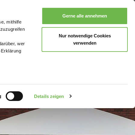
Gerne alle annehmen
e, mithilfe
Suche
Buchen
Menü
 zuzugreifen
Nur notwendige Cookies
verwenden
darüber, wer
-Erklärung
enau sein
fizieren
g
Details zeigen
Ihre
le Medien
uns in