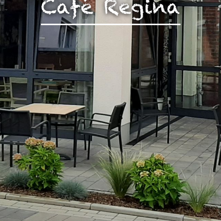
Café Regina
zen!
g Ihrer auf dieser Webseite erhobenen Daten in den USA du
auf "Gerne Alle annehmen" oder Präferenzen, Statistiken oder M
manuell festlegen“ klicken, willigen Sie zugleich gem. Art. 49 Ab
aten in den USA verarbeitet werden. Die USA werden vom Euro
 mit einem nach EU-Standards unzureichendem Datenschutznive
insbesondere das Risiko, dass Ihre Daten durch US-Behörden, zu
en, möglicherweise auch ohne Rechtsbehelfsmöglichkeiten, ve
uf "Auswahl manuell festlegen" klicken und keine der optional
 oder Marketing ausgewählt haben, findet die vorgehend beschrie
Weitere Informationen erhalten Sie in unseren Datenschutzhinwei
r Sie darüber gerne hier:
Datenschutz
|
Impressum