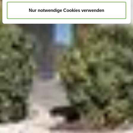
unterstützen!
Nur notwendige Cookies verwenden
Hinweis auf Verarbeitung Ihrer auf dieser Webseite
erhobenen Daten in den USA durch Google und
YouTube:
Indem Sie auf "Gerne Alle annehmen" oder
Präferenzen, Statistiken oder Marketing ankreuzen und
auf „Auswahl manuell festlegen“ klicken, willigen Sie
zugleich gem. Art. 49 Abs. 1 S. 1 lit. a DSGVO ein, dass
Ihre Daten in den USA verarbeitet werden. Die USA
werden vom Europäischen Gerichtshof als ein Land mit
einem nach EU-Standards unzureichendem
Datenschutzniveau eingeschätzt. Es besteht
insbesondere das Risiko, dass Ihre Daten durch US-
Behörden, zu Kontroll- und zu Überwachungszwecken,
möglicherweise auch ohne Rechtsbehelfsmöglichkeiten,
verarbeitet werden können. Wenn Sie auf "Auswahl
manuell festlegen" klicken und keine der optionalen
Boxen (Präferenzen, Statistiken oder Marketing
ausgewählt haben, findet die vorgehend beschriebene
Übermittlung nicht statt. Weitere Informationen erhalten
Sie in unseren Datenschutzhinweisen.