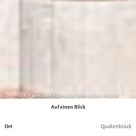
Ausführlich informieren wir Sie darüber gerne hier:
Datenschutz
|
Impressum
CC-BY-SA © TMA-GmbH Tourismus-Information Artland
Auf einen Blick
Ort
Quakenbrück