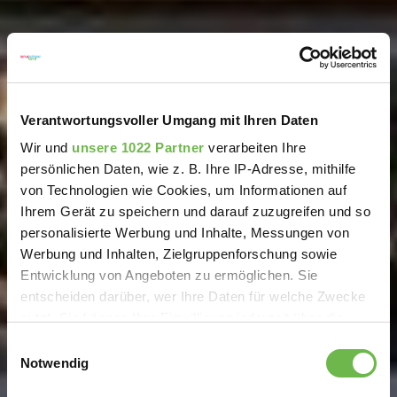
Verantwortungsvoller Umgang mit Ihren Daten
Wir und
unsere 1022 Partner
verarbeiten Ihre
persönlichen Daten, wie z. B. Ihre IP-Adresse, mithilfe
von Technologien wie Cookies, um Informationen auf
Ihrem Gerät zu speichern und darauf zuzugreifen und so
personalisierte Werbung und Inhalte, Messungen von
Werbung und Inhalten, Zielgruppenforschung sowie
Entwicklung von Angeboten zu ermöglichen. Sie
entscheiden darüber, wer Ihre Daten für welche Zwecke
nutzt. Sie können Ihre Einwilligung jederzeit über die
Cookie-Erklärung oder durch Klicken auf das Privacy
Einwilligungsauswahl
Trigger Symbol ändern oder widerrufen
Notwendig