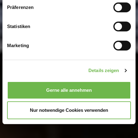
Wenn Sie es erlauben, würden wir auch gerne:
Präferenzen
Informationen über Ihre geografische Lage
erfassen, welche bis auf einige Meter genau sein
können
Statistiken
Ihr Gerät durch aktives Scannen nach
bestimmten Merkmalen (Fingerprinting) identifizieren
Marketing
Erfahren Sie mehr darüber, wie Ihre persönlichen Daten
verarbeitet werden, und legen Sie Ihre Präferenzen im
Abschnitt Einzelheiten
fest.
Details zeigen
Wir verwenden Cookies, um Inhalte und Anzeigen zu
personalisieren, Funktionen für soziale Medien anbieten
Gerne alle annehmen
zu können und die Zugriffe auf unsere Website zu
analysieren.
Danke, dass Sie uns in unserer Arbeit
unterstützen!
Nur notwendige Cookies verwenden
Hinweis auf Verarbeitung Ihrer auf dieser Webseite
erhobenen Daten in den USA durch Google und
YouTube:
Indem Sie auf "Gerne Alle annehmen" oder
Präferenzen, Statistiken oder Marketing ankreuzen und